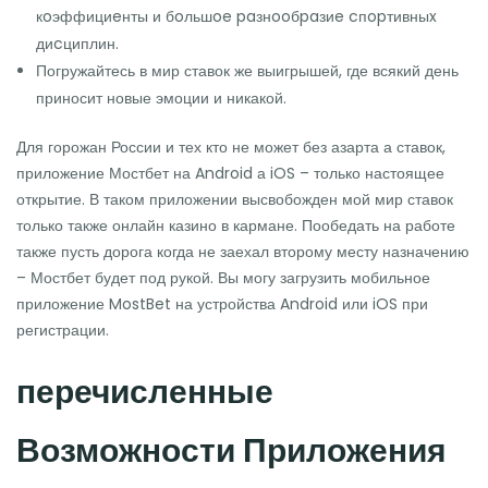
кoэффициeнты и бoльшoe paзнooбpaзиe cпopтивныx
диcциплин.
Погружайтесь в мир ставок же выигрышей, где всякий день
приносит новые эмоции и никакой.
Для горожан России и тех кто не может без азарта а ставок,
приложение Мостбет на Android а iOS – только настоящее
открытие. В таком приложении высвобожден мой мир ставок
только также онлайн казино в кармане. Пообедать на работе
также пусть дорога когда не заехал второму месту назначению
– Мостбет будет под рукой. Вы могу загрузить мобильное
приложение MostBet на устройства Android или iOS при
регистрации.
перечисленные
Возможности Приложения