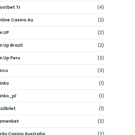
ostbet Tr
(4)
nline Casino Au
(2)
in UP
(2)
n Up Brazil
(2)
in Up Peru
(2)
inco
(3)
linko
(1)
linko_pl
(1)
zilbilet
(1)
amenbet
(2)
icky Casino Australia
(2)