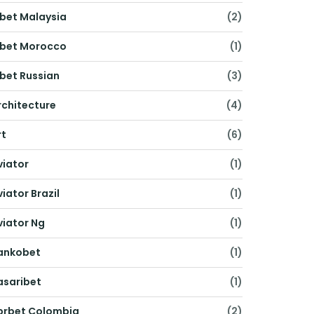
xbet Malaysia
(2)
xbet Morocco
(1)
xbet Russian
(3)
rchitecture
(4)
rt
(6)
viator
(1)
viator Brazil
(1)
viator Ng
(1)
ankobet
(1)
asaribet
(1)
brbet Colombia
(2)