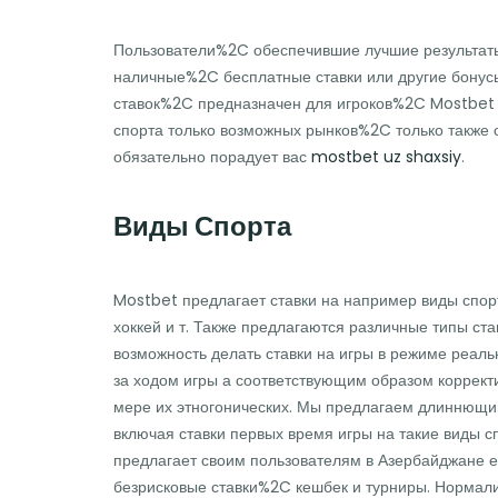
Пользователи%2C обеспечившие лучшие результаты
наличные%2C бесплатные ставки или другие бонус
ставок%2C предназначен для игроков%2C Mostbet 
спорта только возможных рынков%2C только такж
обязательно порадует вас
mostbet uz shaxsiy
.
Виды Спорта
Mostbet предлагает ставки на например виды сп
хоккей и т. Также предлагаются различные типы ст
возможность делать ставки на игры в режиме реаль
за ходом игры а соответствующим образом корректи
мере их этногонических. Мы предлагаем длиннющи
включая ставки первых время игры на такие виды 
предлагает своим пользователям в Азербайджане 
безрисковые ставки%2C кешбек и турниры. Нормал