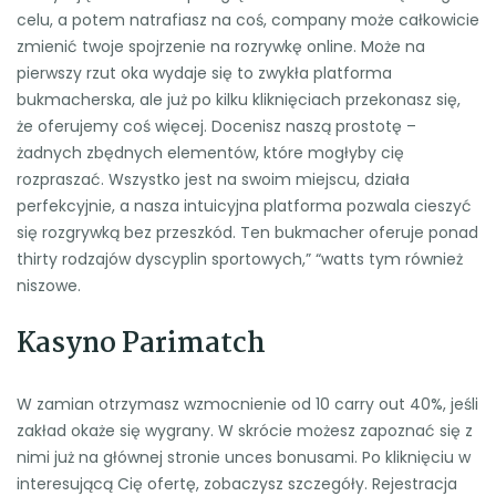
celu, a potem natrafiasz na coś, company może całkowicie
zmienić twoje spojrzenie na rozrywkę online. Może na
pierwszy rzut oka wydaje się to zwykła platforma
bukmacherska, ale już po kilku kliknięciach przekonasz się,
że oferujemy coś więcej. Docenisz naszą prostotę –
żadnych zbędnych elementów, które mogłyby cię
rozpraszać. Wszystko jest na swoim miejscu, działa
perfekcyjnie, a nasza intuicyjna platforma pozwala cieszyć
się rozgrywką bez przeszkód. Ten bukmacher oferuje ponad
thirty rodzajów dyscyplin sportowych,” “watts tym również
niszowe.
Kasyno Parimatch
W zamian otrzymasz wzmocnienie od 10 carry out 40%, jeśli
zakład okaże się wygrany. W skrócie możesz zapoznać się z
nimi już na głównej stronie unces bonusami. Po kliknięciu w
interesującą Cię ofertę, zobaczysz szczegóły. Rejestracja