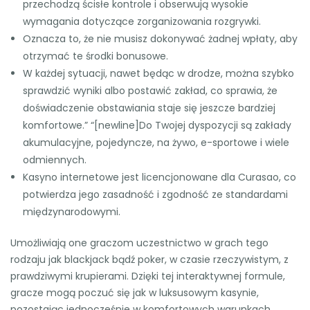
przechodzą ścisłe kontrole i obserwują wysokie
wymagania dotyczące zorganizowania rozgrywki.
Oznacza to, że nie musisz dokonywać żadnej wpłaty, aby
otrzymać te środki bonusowe.
W każdej sytuacji, nawet będąc w drodze, można szybko
sprawdzić wyniki albo postawić zakład, co sprawia, że
doświadczenie obstawiania staje się jeszcze bardziej
komfortowe.” “[newline]Do Twojej dyspozycji są zakłady
akumulacyjne, pojedyncze, na żywo, e-sportowe i wiele
odmiennych.
Kasyno internetowe jest licencjonowane dla Curasao, co
potwierdza jego zasadność i zgodność ze standardami
międzynarodowymi.
Umożliwiają one graczom uczestnictwo w grach tego
rodzaju jak blackjack bądź poker, w czasie rzeczywistym, z
prawdziwymi krupierami. Dzięki tej interaktywnej formule,
gracze mogą poczuć się jak w luksusowym kasynie,
pozostając jednocześnie w komfortowych warunkach