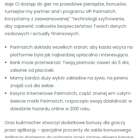
daje Ci dostęp do gier na prawdziwe pieniądze, bonusów,
turniejów my partner and i programu VIP Parimatch.
Korzystamy z zaawansowanej” “technologii szyfrowania,
aby zapewnić całkowite bezpieczeństwo Twoich danych
osobowych i actually finansowych.
Parimatch dokłada wszelkich starań, aby każda wizyta na
platformie była jak najbardziej opłacalna i interesująca.
Bank może przetwarzać Twoją płatność nawet do 5 dni,
zależnie od placówki.
Mamy bardzo duży wybór zakładów na żywo, na pewno
znajdź coś dla siebie.
Kasyno internetowe Parimatch, część znanej em całym
świecie marki Parimatch, rozpoczęło swoją działalność w
dziedzinie hazardu online w 2010 roku.
Oraz bukmacher stworzył dodatkowe bonusy dla graczy
przez aplikację – specjalne procenty do salda bonusowego.
Aplikacja dostępna do pobrania przez stronę główną kasyna