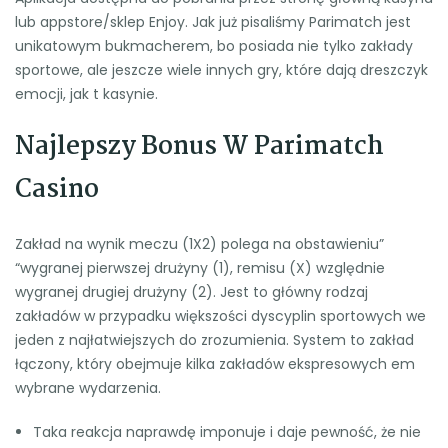
lub appstore/sklep Enjoy. Jak już pisaliśmy Parimatch jest
unikatowym bukmacherem, bo posiada nie tylko zakłady
sportowe, ale jeszcze wiele innych gry, które dają dreszczyk
emocji, jak t kasynie.
Najlepszy Bonus W Parimatch
Casino
Zakład na wynik meczu (1X2) polega na obstawieniu”
“wygranej pierwszej drużyny (1), remisu (X) względnie
wygranej drugiej drużyny (2). Jest to główny rodzaj
zakładów w przypadku większości dyscyplin sportowych we
jeden z najłatwiejszych do zrozumienia. System to zakład
łączony, który obejmuje kilka zakładów ekspresowych em
wybrane wydarzenia.
Taka reakcja naprawdę imponuje i daje pewność, że nie