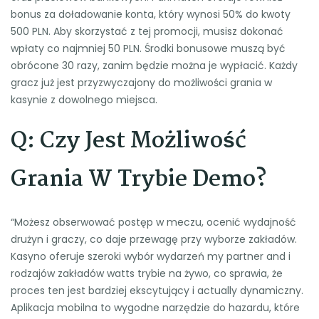
bonus za doładowanie konta, który wynosi 50% do kwoty
500 PLN. Aby skorzystać z tej promocji, musisz dokonać
wpłaty co najmniej 50 PLN. Środki bonusowe muszą być
obrócone 30 razy, zanim będzie można je wypłacić. Każdy
gracz już jest przyzwyczajony do możliwości grania w
kasynie z dowolnego miejsca.
Q: Czy Jest Możliwość
Grania W Trybie Demo?
“Możesz obserwować postęp w meczu, ocenić wydajność
drużyn i graczy, co daje przewagę przy wyborze zakładów.
Kasyno oferuje szeroki wybór wydarzeń my partner and i
rodzajów zakładów watts trybie na żywo, co sprawia, że ​​
proces ten jest bardziej ekscytujący i actually dynamiczny.
Aplikacja mobilna to wygodne narzędzie do hazardu, które