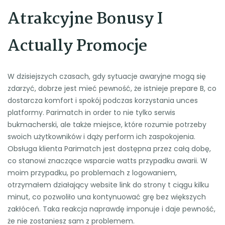
Atrakcyjne Bonusy I
Actually Promocje
W dzisiejszych czasach, gdy sytuacje awaryjne mogą się
zdarzyć, dobrze jest mieć pewność, że istnieje prepare B, co
dostarcza komfort i spokój podczas korzystania unces
platformy. Parimatch in order to nie tylko serwis
bukmacherski, ale także miejsce, które rozumie potrzeby
swoich użytkowników i dąży perform ich zaspokojenia.
Obsługa klienta Parimatch jest dostępna przez całą dobę,
co stanowi znaczące wsparcie watts przypadku awarii. W
moim przypadku, po problemach z logowaniem,
otrzymałem działający website link do strony t ciągu kilku
minut, co pozwoliło una kontynuować grę bez większych
zakłóceń. Taka reakcja naprawdę imponuje i daje pewność,
że nie zostaniesz sam z problemem.