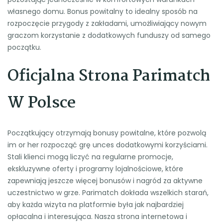
własnego domu. Bonus powitalny to idealny sposób na
rozpoczęcie przygody z zakładami, umożliwiający nowym
graczom korzystanie z dodatkowych funduszy od samego
początku.
Oficjalna Strona Parimatch
W Polsce
Początkujący otrzymają bonusy powitalne, które pozwolą
im or her rozpocząć grę unces dodatkowymi korzyściami.
Stali klienci mogą liczyć na regularne promocje,
ekskluzywne oferty i programy lojalnościowe, które
zapewniają jeszcze więcej bonusów i nagród za aktywne
uczestnictwo w grze. Parimatch dokłada wszelkich starań,
aby każda wizyta na platformie była jak najbardziej
opłacalna i interesująca. Nasza strona internetowa i