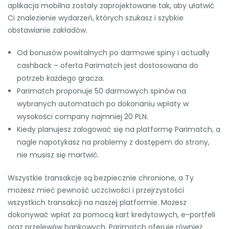
aplikacja mobilna zostały zaprojektowane tak, aby ułatwić
Ci znalezienie wydarzeń, których szukasz i szybkie
obstawianie zakładów.
Od bonusów powitalnych po darmowe spiny i actually
cashback – oferta Parimatch jest dostosowana do
potrzeb każdego gracza.
Parimatch proponuje 50 darmowych spinów na
wybranych automatach po dokonaniu wpłaty w
wysokości company najmniej 20 PLN.
Kiedy planujesz zalogować się na platformę Parimatch, a
nagle napotykasz na problemy z dostępem do strony,
nie musisz się martwić.
Wszystkie transakcje są bezpiecznie chronione, a Ty
możesz mieć pewność uczciwości i przejrzystości
wszystkich transakcji na naszej platformie. Możesz
dokonywać wpłat za pomocą kart kredytowych, e-portfeli
oraz przelewów bankowych. Parimatch oferuje również