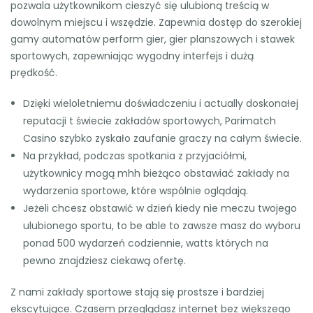
pozwala użytkownikom cieszyć się ulubioną treścią w
dowolnym miejscu i wszędzie. Zapewnia dostęp do szerokiej
gamy automatów perform gier, gier planszowych i stawek
sportowych, zapewniając wygodny interfejs i dużą
prędkość.
Dzięki wieloletniemu doświadczeniu i actually doskonałej
reputacji t świecie zakładów sportowych, Parimatch
Casino szybko zyskało zaufanie graczy na całym świecie.
Na przykład, podczas spotkania z przyjaciółmi,
użytkownicy mogą mhh bieżąco obstawiać zakłady na
wydarzenia sportowe, które wspólnie oglądają.
Jeżeli chcesz obstawić w dzień kiedy nie meczu twojego
ulubionego sportu, to be able to zawsze masz do wyboru
ponad 500 wydarzeń codziennie, watts których na
pewno znajdziesz ciekawą ofertę.
Z nami zakłady sportowe stają się prostsze i bardziej
ekscytujące. Czasem przeglądasz internet bez większego