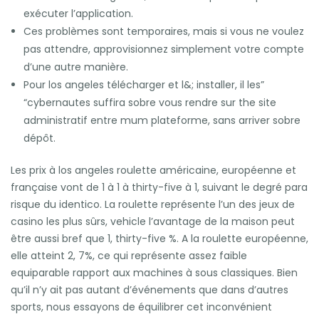
exécuter l’application.
Ces problèmes sont temporaires, mais si vous ne voulez
pas attendre, approvisionnez simplement votre compte
d’une autre manière.
Pour los angeles télécharger et l&; installer, il les”
“cybernautes suffira sobre vous rendre sur the site
administratif entre mum plateforme, sans arriver sobre
dépôt.
Les prix à los angeles roulette américaine, européenne et
française vont de 1 à 1 à thirty-five à 1, suivant le degré para
risque du identico. La roulette représente l’un des jeux de
casino les plus sûrs, vehicle l’avantage de la maison peut
être aussi bref que 1, thirty-five %. A la roulette européenne,
elle atteint 2, 7%, ce qui représente assez faible
equiparable rapport aux machines à sous classiques. Bien
qu’il n’y ait pas autant d’événements que dans d’autres
sports, nous essayons de équilibrer cet inconvénient