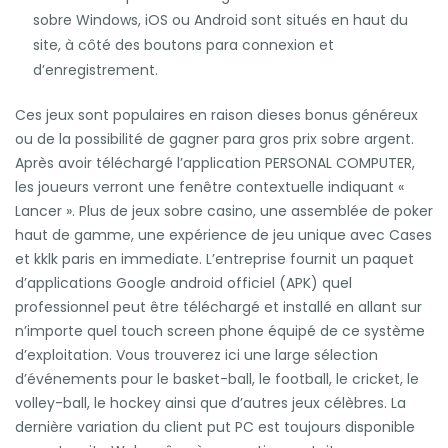
sobre Windows, iOS ou Android sont situés en haut du
site, à côté des boutons para connexion et
d’enregistrement.
Ces jeux sont populaires en raison dieses bonus généreux
ou de la possibilité de gagner para gros prix sobre argent.
Après avoir téléchargé l’application PERSONAL COMPUTER,
les joueurs verront une fenêtre contextuelle indiquant «
Lancer ». Plus de jeux sobre casino, une assemblée de poker
haut de gamme, une expérience de jeu unique avec Cases
et kklk paris en immediate. L’entreprise fournit un paquet
d’applications Google android officiel (APK) quel
professionnel peut être téléchargé et installé en allant sur
n’importe quel touch screen phone équipé de ce système
d’exploitation. Vous trouverez ici une large sélection
d’événements pour le basket-ball, le football, le cricket, le
volley-ball, le hockey ainsi que d’autres jeux célèbres. La
dernière variation du client put PC est toujours disponible