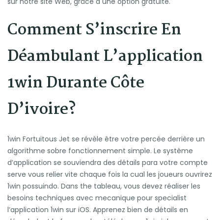
sur notre site Web, grâce à une option gratuite.
Comment S’inscrire En
Déambulant L’application
1win Durante Côte
D’ivoire?
1win Fortuitous Jet se révèle être votre percée derrière un
algorithme sobre fonctionnement simple. Le système
d’application se souviendra des détails para votre compte
serve vous relier vite chaque fois la cual les joueurs ouvrirez
1win possuindo. Dans the tableau, vous devez réaliser les
besoins techniques avec mecanique pour specialist
l’application 1win sur iOS. Apprenez bien de détails en