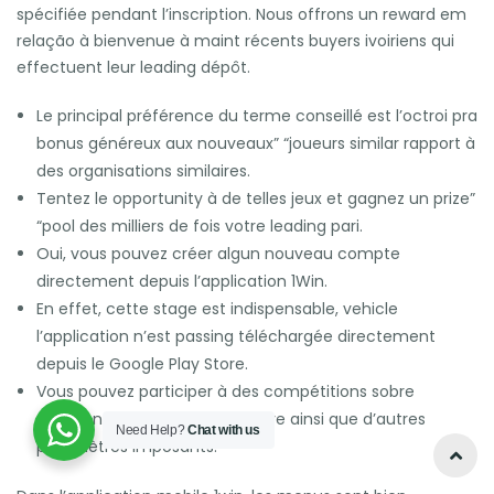
spécifiée pendant l’inscription. Nous offrons un reward em
relação à bienvenue à maint récents buyers ivoiriens qui
effectuent leur leading dépôt.
Le principal préférence du terme conseillé est l’octroi pra
bonus généreux aux nouveaux” “joueurs similar rapport à
des organisations similaires.
Tentez le opportunity à de telles jeux et gagnez un prize”
“pool des milliers de fois votre leading pari.
Oui, vous pouvez créer algun nouveau compte
directement depuis l’application 1Win.
En effet, cette stage est indispensable, vehicle
l’application n’est passing téléchargée directement
depuis le Google Play Store.
Vous pouvez participer à des compétitions sobre
fonction de la discipline sportive ainsi que d’autres
Need Help?
Chat with us
paramètres imposants.