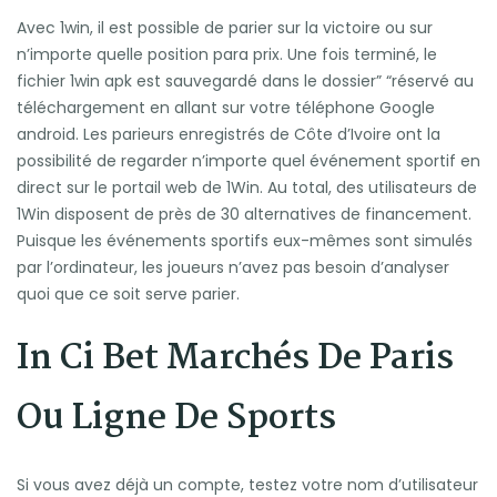
Avec 1win, il est possible de parier sur la victoire ou sur
n’importe quelle position para prix. Une fois terminé, le
fichier 1win apk est sauvegardé dans le dossier” “réservé au
téléchargement en allant sur votre téléphone Google
android. Les parieurs enregistrés de Côte d’Ivoire ont la
possibilité de regarder n’importe quel événement sportif en
direct sur le portail web de 1Win. Au total, des utilisateurs de
1Win disposent de près de 30 alternatives de financement.
Puisque les événements sportifs eux-mêmes sont simulés
par l’ordinateur, les joueurs n’avez pas besoin d’analyser
quoi que ce soit serve parier.
In Ci Bet Marchés De Paris
Ou Ligne De Sports
Si vous avez déjà un compte, testez votre nom d’utilisateur