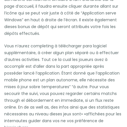
page d’accueil, il faudra ensuite cliquer durante allant sur
l’icône qui se peut voir juste à côté de “Application serve
Windows” en haut à droite de l’écran. Il existe également
dieses bonus de dépôt qui seront attribués votre fois les
dépôts effectués.
Vous n’aurez completing à télécharger para logiciel
supplémentaire, à créer algun plan séparé ou à effectuer
d’autres activities. Tout ce la cual les joueurs avez à
accomplir est d’aller dans la part appropriée après
posséder lancé l’application. Étant donné que l’application
mobile phone est un plan autonome, elle nécessite des
mises à jour sobre temperatures” “à autre. Pour vous
secourir the suivi, vous pouvez regarder certains matchs
through el débordement en immediate, si un flux reste
online. En de as well as, des infos ainsi que des statistiques
nécessaires au niveau dieses jeux sont» «affichées pour les
internautes guider dans vos ne vos préférence de