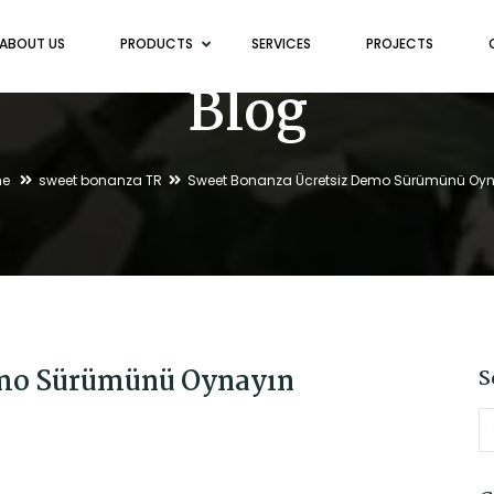
ABOUT US
PRODUCTS
SERVICES
PROJECTS
Blog
e
sweet bonanza TR
Sweet Bonanza Ücretsiz Demo Sürümünü Oyn
emo Sürümünü Oynayın
S