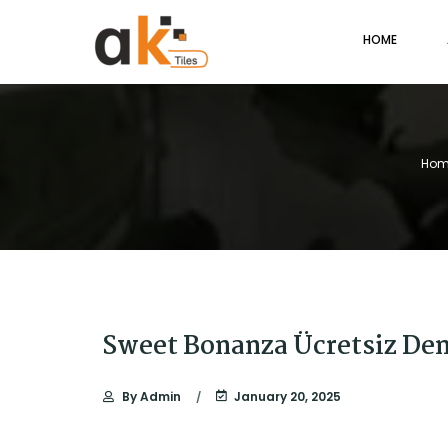
HOME
Hom
Sweet Bonanza Ücretsiz D
By
Admin
January 20, 2025