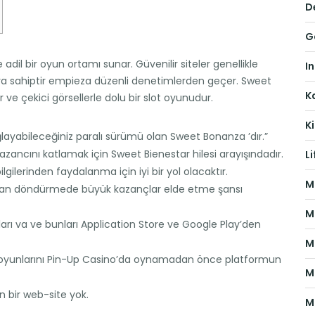
D
G
e adil bir oyun ortamı sunar. Güvenilir siteler genellikle
I
slara sahiptir empieza düzenli denetimlerden geçer. Sweet
K
 ve çekici görsellerle dolu bir slot oyunudur.
K
layabileceğiniz paralı sürümü olan Sweet Bonanza ’dır.”
zancını katlamak için Sweet Bienestar hilesi arayışındadır.
Li
ilerinden faydalanma için iyi bir yol olacaktır.
M
 woman döndürmede büyük kazançlar elde etme şansı
M
arı va ve bunları Application Store ve Google Play’den
M
t oyunlarını Pin-Up Casino’da oynamadan önce platformun
M
n bir web-site yok.
M