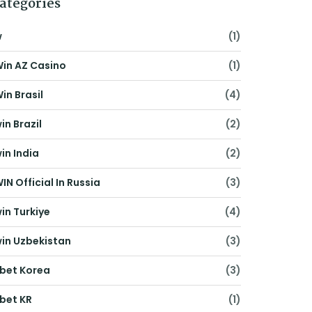
ategories
w
(1)
Win AZ Casino
(1)
in Brasil
(4)
in Brazil
(2)
win India
(2)
IN Official In Russia
(3)
win Turkiye
(4)
win Uzbekistan
(3)
xbet Korea
(3)
xbet KR
(1)