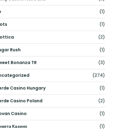
e
(1)
lots
(1)
lottica
(2)
ugar Rush
(1)
weet Bonanza TR
(3)
ncategorized
(274)
erde Casino Hungary
(1)
erde Casino Poland
(2)
ovan Casino
(1)
омета Казино
(1)