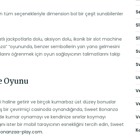
S
 tüm seçenekleriyle dimension bol bir çeşit sunabilenler
S
S
lı jackpotlarla dolu, aksiyon dolu, ikonik bir slot machine
anza” “oyununda, benzer sembollerin yan yana gelmesini
S
arını öğrenmek için oyun sağlayıcının talimatlarını takip
S
U
e Oyunu
V
i haline getirir ve birçok kumarbaz üst düzey bonuslar
V
iş bir çevrimiçi casinoda oynandığında, Sweet Bonanza
V
ilde kumar oynamayı ve kendinize sınırlar koymayı
ı ister bir mobil tarayıcının esnekliğini tercih edin, Sweet
К
bonanzaa-play.com
.