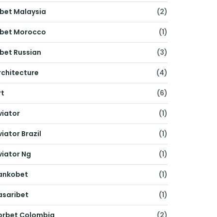
xbet Malaysia
(2)
xbet Morocco
(1)
xbet Russian
(3)
rchitecture
(4)
rt
(6)
viator
(1)
viator Brazil
(1)
viator Ng
(1)
ankobet
(1)
asaribet
(1)
brbet Colombia
(2)