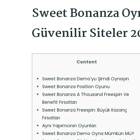
Sweet Bonanza Oyna
Güvenilir Siteler 
Content
Sweet Bonanza Demo’yu Şimdi Oynayın
Sweet Bonanza Position Oyunu
Sweet Bonanza A Thousand Freespin Ve
Benefit Fırsatları
Sweet Bonanza Freespin: Büyük Kazanç
Fırsatları
Aynı Yapımcının Oyunları
Sweet Bonanza Demo Oyna Mümkün Mü?