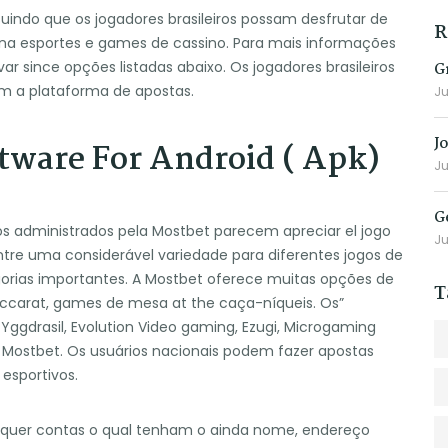
uindo que os jogadores brasileiros possam desfrutar de
R
na esportes e games de cassino. Para mais informações
ar since opções listadas abaixo. Os jogadores brasileiros
G
m a plataforma de apostas.
Ju
Jo
tware For Android ( Apk)
Ju
Ge
ros administrados pela Mostbet parecem apreciar el jogo
Ju
ntre uma considerável variedade para diferentes jogos de
gorias importantes. A Mostbet oferece muitas opções de
T
baccarat, games de mesa at the caça-níqueis. Os”
ggdrasil, Evolution Video gaming, Ezugi, Microgaming
a Mostbet. Os usuários nacionais podem fazer apostas
esportivos.
isquer contas o qual tenham o ainda nome, endereço