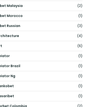
xbet Malaysia
(2)
xbet Morocco
(1)
xbet Russian
(3)
rchitecture
(4)
rt
(6)
viator
(1)
viator Brazil
(1)
viator Ng
(1)
ankobet
(1)
asaribet
(1)
brbet Colombia
(2)