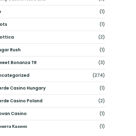
e
(1)
lots
(1)
lottica
(2)
ugar Rush
(1)
weet Bonanza TR
(3)
ncategorized
(274)
erde Casino Hungary
(1)
erde Casino Poland
(2)
ovan Casino
(1)
омета Казино
(1)