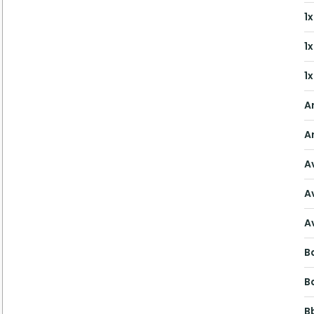
1
1
1
A
A
A
A
A
B
B
B