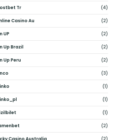
ostbet Tr
(4)
nline Casino Au
(2)
in UP
(2)
n Up Brazil
(2)
in Up Peru
(2)
inco
(3)
linko
(1)
linko_pl
(1)
zilbilet
(1)
amenbet
(2)
icky Casino Australia
(2)