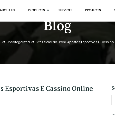
ABOUT US
PRODUCTS
SERVICES
PROJECTS
Blog
Uncategorized
Site Oficial No Brasil Apostas Esportivas E Cassino
as Esportivas E Cassino Online
S