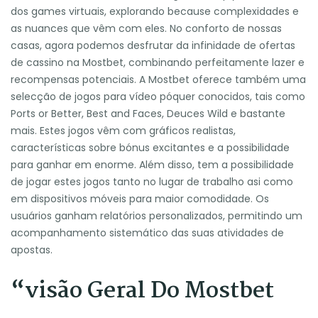
dos games virtuais, explorando because complexidades e
as nuances que vêm com eles. No conforto de nossas
casas, agora podemos desfrutar da infinidade de ofertas
de cassino na Mostbet, combinando perfeitamente lazer e
recompensas potenciais. A Mostbet oferece também uma
selecção de jogos para vídeo póquer conocidos, tais como
Ports or Better, Best and Faces, Deuces Wild e bastante
mais. Estes jogos vêm com gráficos realistas,
características sobre bónus excitantes e a possibilidade
para ganhar em enorme. Além disso, tem a possibilidade
de jogar estes jogos tanto no lugar de trabalho asi como
em dispositivos móveis para maior comodidade. Os
usuários ganham relatórios personalizados, permitindo um
acompanhamento sistemático das suas atividades de
apostas.
“visão Geral Do Mostbet