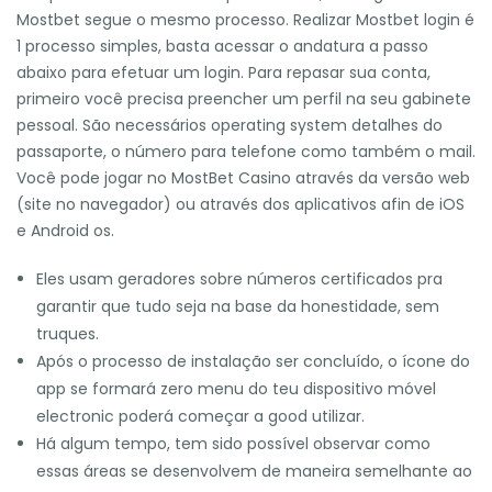
Mostbet segue o mesmo processo. Realizar Mostbet login é
1 processo simples, basta acessar o andatura a passo
abaixo para efetuar um login. Para repasar sua conta,
primeiro você precisa preencher um perfil na seu gabinete
pessoal. São necessários operating system detalhes do
passaporte, o número para telefone como também o mail.
Você pode jogar no MostBet Casino através da versão web
(site no navegador) ou através dos aplicativos afin de iOS
e Android os.
Eles usam geradores sobre números certificados pra
garantir que tudo seja na base da honestidade, sem
truques.
Após o processo de instalação ser concluído, o ícone do
app se formará zero menu do teu dispositivo móvel
electronic poderá começar a good utilizar.
Há algum tempo, tem sido possível observar como
essas áreas se desenvolvem de maneira semelhante ao