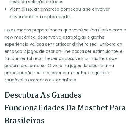
resto da seleção de jogos.
Além disso, an empresa começou a se envolver
ativamente na criptomoedas.
Esses modos proporcionam que você se familiarize com a
new mecânica, desenvolva estratégias e ganhe
experiência valiosa sem arriscar dinheiro real. Embora an
emoção 2 jogos de azar on-line possa ser estimulante, é
fundamental reconhecer as possíveis armadilhas que
podem presentarse. O vício na jogos de albur é uma
preocupação real e é essencial manter o equilíbrio
saudável e exercer o autocontrole.
Descubra As Grandes
Funcionalidades Da Mostbet Para
Brasileiros