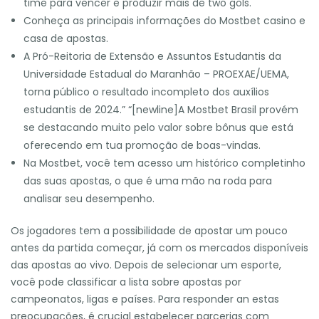
time para vencer e produzir mais de two gols.
Conheça as principais informações do Mostbet casino e
casa de apostas.
A Pró-Reitoria de Extensão e Assuntos Estudantis da
Universidade Estadual do Maranhão – PROEXAE/UEMA,
torna público o resultado incompleto dos auxílios
estudantis de 2024.” “[newline]A Mostbet Brasil provém
se destacando muito pelo valor sobre bônus que está
oferecendo em tua promoção de boas-vindas.
Na Mostbet, você tem acesso um histórico completinho
das suas apostas, o que é uma mão na roda para
analisar seu desempenho.
Os jogadores tem a possibilidade de apostar um pouco
antes da partida começar, já com os mercados disponíveis
das apostas ao vivo. Depois de selecionar um esporte,
você pode classificar a lista sobre apostas por
campeonatos, ligas e países. Para responder an estas
preocupações, é crucial estabelecer parcerias com