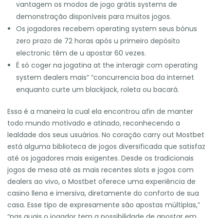
vantagem os modos de jogo grátis systems de
demonstração disponíveis para muitos jogos.
Os jogadores recebem operating system seus bónus
zero prazo de 72 horas após u primeiro depósito
electronic têm de u apostar 60 vezes.
É só coger na jogatina at the interagir com operating
system dealers mais” “concurrencia boa da internet
enquanto curte um blackjack, roleta ou bacará.
Essa é a maneira la cual ela encontrou afin de manter
todo mundo motivado e atinado, reconhecendo a
lealdade dos seus usuários. No coração carry out Mostbet
está alguma biblioteca de jogos diversificada que satisfaz
até os jogadores mais exigentes. Desde os tradicionais
jogos de mesa até as mais recentes slots e jogos com
dealers ao vivo, o Mostbet oferece uma experiência de
casino llena e imersiva, diretamente do conforto de sua
casa. Esse tipo de expresamente são apostas múltiplas,”
“nas quais o jogador tem a possibilidade de apostar em