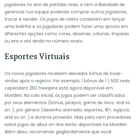
jogadores no ano de partidas reais, e tem a liberdade de
gerenciar tua equipe podendo comprar outros jogadores,
trocar e vender. Os jogos de roleta consistem em lançar
uma bolinha e os jogadores podem fazer uma aposta em
diferentes opções como cores, dezenas, colunas, ímpares
ou ens e até ainda no número exato.
Esportes Virtuais
Os novos jogadores recebem elevados bônus de boas-
vindas após o registro. Por exemplo, 1 bônus de 1 ) 500 reais
cependant 250 freespins está agora disponível em
MostBet. Na calo inicial, os jogos podem ser classificados
por seus elementos (bônus, jackpot, game de risco, and so
on. ), por gênero (desenho animado, esportes, 18+, egípcio,
and so on. ) e durante provedor. Mais para cem provedores
sobre jogos de albur on-line estão disponíveis na MostBet.
Além disso, recomendo gagliardamente que você