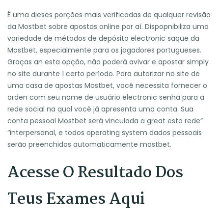
É uma dieses porções mais verificadas de qualquer revisão
da Mostbet sobre apostas online por aí. Dispopnibiliza uma
variedade de métodos de depósito electronic saque da
Mostbet, especialmente para os jogadores portugueses.
Graças an esta opção, não poderá avivar e apostar simply
no site durante 1 certo período. Para autorizar no site de
uma casa de apostas Mostbet, você necessita fornecer o
orden com seu nome de usuário electronic senha para a
rede social na qual você já apresenta uma conta. Sua
conta pessoal Mostbet será vinculada a great esta rede”
“interpersonal, e todos operating system dados pessoais
serão preenchidos automaticamente mostbet.
Acesse O Resultado Dos
Teus Exames Aqui