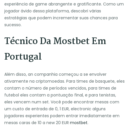
experiência de game abrangente e gratificante. Como um
jogador ávido dessa plataforma, descobri várias
estratégias que podem incrementar suas chances para
sucesso.
Técnico Da Mostbet Em
Portugal
Além disso, an companhia começou a se envolver
ativamente na criptomoedas. Para times de basquete, eles
contam o número de períodos vencidos, para times de
futebol eles contam a pontuação final, e para tenistas,
eles vencem num set. Você pode encontrar mesas com
um custo de entrada de 0, 1 EUR, electronic alguns
jogadores experientes podem entrar imediatamente em
mesas caras de 10 a new 20 EUR
mostbet
.