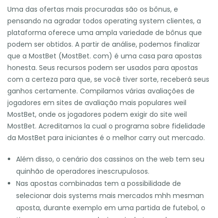
Uma das ofertas mais procuradas são os bônus, e
pensando na agradar todos operating system clientes, a
plataforma oferece uma ampla variedade de bônus que
podem ser obtidos. A partir de análise, podemos finalizar
que a MostBet (MostBet. com) é uma casa para apostas
honesta. Seus recursos podem ser usados para apostas
com a certeza para que, se você tiver sorte, receberá seus
ganhos certamente. Compilamos várias avaliações de
jogadores em sites de avaliação mais populares weil
MostBet, onde os jogadores podem exigir do site weil
MostBet. Acreditamos la cual o programa sobre fidelidade
da MostBet para iniciantes é o melhor carry out mercado.
Além disso, o cenário dos cassinos on the web tem seu
quinhão de operadores inescrupulosos.
Nas apostas combinadas tem a possibilidade de
selecionar dois systems mais mercados mhh mesman
aposta, durante exemplo em uma partida de futebol, o