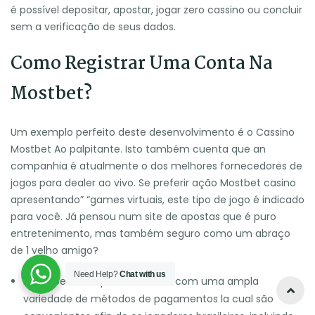
é possível depositar, apostar, jogar zero cassino ou concluir
sem a verificação de seus dados.
Como Registrar Uma Conta Na
Mostbet?
Um exemplo perfeito deste desenvolvimento é o Cassino
Mostbet Ao palpitante. Isto também cuenta que an
companhia é atualmente o dos melhores fornecedores de
jogos para dealer ao vivo. Se preferir ação Mostbet casino
apresentando” “games virtuais, este tipo de jogo é indicado
para você. Já pensou num site de apostas que é puro
entretenimento, mas também seguro como um abraço
de 1 velho amigo?
Need Help?
Chat with us
A incapere de aposta Mostbet com uma ampla
variedade de métodos de pagamentos la cual são