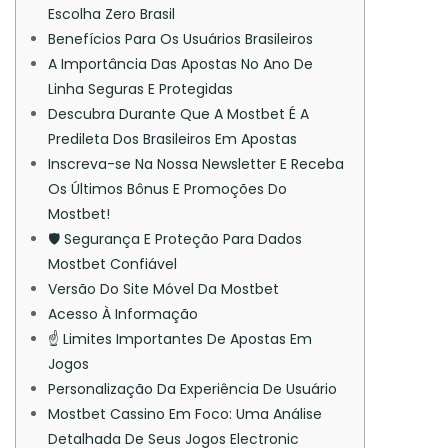
Escolha Zero Brasil
Benefícios Para Os Usuários Brasileiros
A Importância Das Apostas No Ano De
Linha Seguras E Protegidas
Descubra Durante Que A Mostbet É A
Predileta Dos Brasileiros Em Apostas
Inscreva-se Na Nossa Newsletter E Receba
Os Últimos Bônus E Promoções Do
Mostbet!
🛡️ Segurança E Proteção Para Dados
Mostbet Confiável
Versão Do Site Móvel Da Mostbet
Acesso À Informação
☝️ Limites Importantes De Apostas Em
Jogos
Personalização Da Experiência De Usuário
Mostbet Cassino Em Foco: Uma Análise
Detalhada De Seus Jogos Electronic