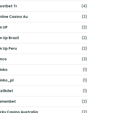
ostbet Tr
(4)
nline Casino Au
(2)
in UP
(2)
n Up Brazil
(2)
in Up Peru
(2)
inco
(3)
linko
(1)
linko_pl
(1)
zilbilet
(1)
amenbet
(2)
icky Casino Australia
(2)