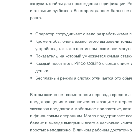
загрузить файлы для прохождения верификации. Pin
и открытие лутбоксов. Во втором данном баллы не 
ранга.
Оператор сотрудничает с вело разработчиками п
Кроме чтобы, очень важно, этого вы завели толь
устройства, так как в противном таком они могут
Показатель, на который умножается сумма ставки
Каждый посетитель Pinco Casino с сожалением 
деньги.
Бесплатный режим а слотах отличается ото обыч
В этом казино нет возможности перевода средств л
предотвращения мошенничества и защите интересов
эксклавов предлагаем мобильное приложение, кото
и финансовым операциям. Могло поддерживает все
баланс и выведя выигрыши всего а несколько кликов
простых неподвижно. В личном рабочем достаточно