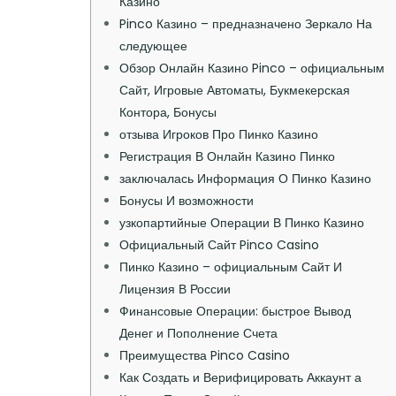
Казино
Pinco Казино – предназначено Зеркало На
следующее
Обзор Онлайн Казино Pinco – официальным
Сайт, Игровые Автоматы, Букмекерская
Контора, Бонусы
отзыва Игроков Про Пинко Казино
Регистрация В Онлайн Казино Пинко
заключалась Информация О Пинко Казино
Бонусы И возможности
узкопартийные Операции В Пинко Казино
Официальный Сайт Pinco Casino
Пинко Казино – официальным Сайт И
Лицензия В России
Финансовые Операции: быстрое Вывод
Денег и Пополнение Счета
Преимущества Pinco Casino
Как Создать и Верифицировать Аккаунт а