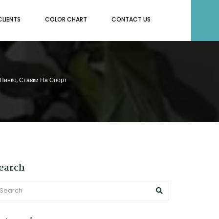
CLIENTS
COLOR CHART
CONTACT US
Пинко, Ставки На Спорт
earch