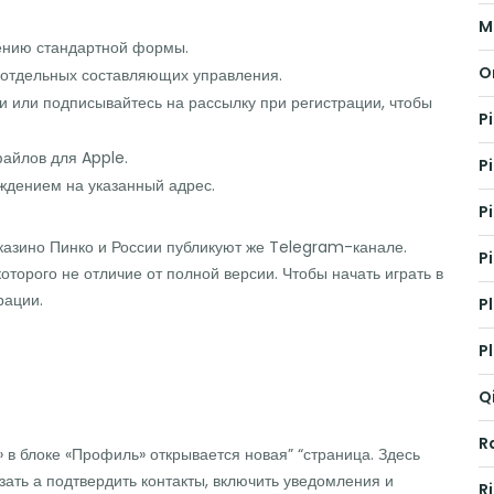
M
нению стандартной формы.
O
 отдельных составляющих управления.
и или подписывайтесь на рассылку при регистрации, чтобы
P
айлов для Apple.
Pi
ждением на указанный адрес.
P
казино Пинко и России публикуют же Telegram-канале.
P
торого не отличие от полной версии. Чтобы начать играть в
рации.
P
P
Qi
R
в блоке «Профиль» открывается новая” “страница. Здесь
ать а подтвердить контакты, включить уведомления и
R