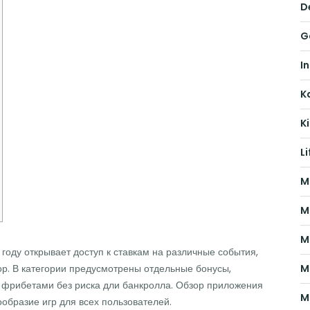
D
G
I
K
K
Li
M
M
M
году открывает доступ к ставкам на различные события,
M
р. В категории предусмотрены отдельные бонусы,
 фрибетами без риска дли банкролла. Обзор приложения
M
ообразие игр для всех пользователей.