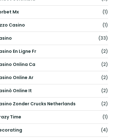
brbet Mx
(1)
izzo Casino
(1)
asino
(33)
asino En Ligne Fr
(2)
asino Onlina Ca
(2)
asino Online Ar
(2)
asinò Online It
(2)
asino Zonder Crucks Netherlands
(2)
razy Time
(1)
ecorating
(4)