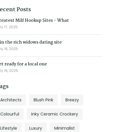
ecent Posts
reatest Milf Hookup Sites – What
ly 17, 2025
in the rich widows dating site
ly 16, 2025
t ready for a local one
ly 16, 2025
ags
Architects
Blush Pink
Breezy
Colourful
Inky Ceramic Crockery
Lifestyle
Luxury
Minimalist