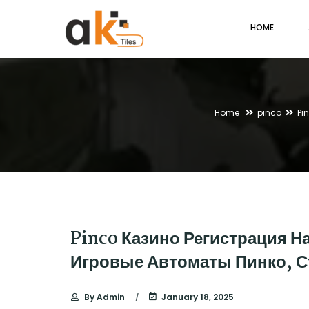
HOME
Home
pinco
Pi
Pinco Казино Регистрация Н
Игровые Автоматы Пинко, С
By
Admin
January 18, 2025