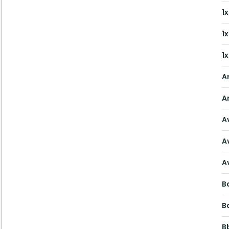
1
1
1
A
A
A
A
A
B
B
B