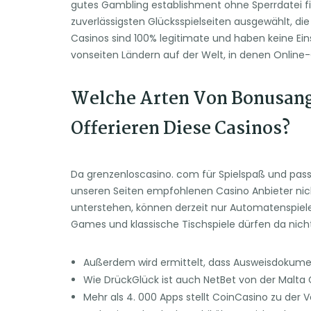
gutes Gambling establishment ohne Sperrdatei fin
zuverlässigsten Glücksspielseiten ausgewählt, di
Casinos sind 100% legitimate und haben keine Ein
vonseiten Ländern auf der Welt, in denen Online-G
Welche Arten Von Bonusan
Offerieren Diese Casinos?
Da grenzenloscasino. com für Spielspaß und passen
unseren Seiten empfohlenen Casino Anbieter nicht 
unterstehen, können derzeit nur Automatenspiele 
Games und klassische Tischspiele dürfen da nich
Außerdem wird ermittelt, dass Ausweisdokumen
Wie DrückGlück ist auch NetBet von der Malta 
Mehr als 4. 000 Apps stellt CoinCasino zu der 