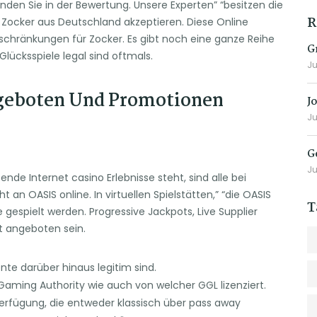
den Sie in der Bewertung. Unsere Experten” “besitzen die
R
e Zocker aus Deutschland akzeptieren. Diese Online
schränkungen für Zocker. Es gibt noch eine ganze Reihe
G
lücksspiele legal sind oftmals.
Ju
geboten Und Promotionen
Jo
Ju
Ge
Ju
de Internet casino Erlebnisse steht, sind alle bei
an OASIS online. In virtuellen Spielstätten,” “die OASIS
T
gespielt werden. Progressive Jackpots, Live Supplier
t angeboten sein.
te darüber hinaus legitim sind.
Gaming Authority wie auch von welcher GGL lizenziert.
Verfügung, die entweder klassisch über pass away