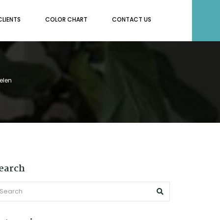
CLIENTS
COLOR CHART
CONTACT US
elen
earch