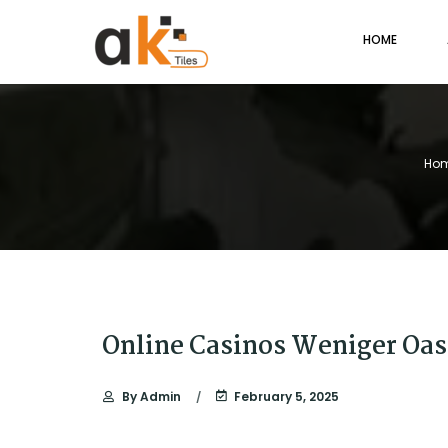
HOME
Ho
Online Casinos Weniger Oasi
By
Admin
February 5, 2025