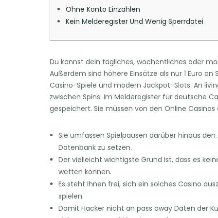
Ohne Konto Einzahlen
Kein Melderegister Und Wenig Sperrdatei
Du kannst dein tägliches, wöchentliches oder mon
Außerdem sind höhere Einsätze als nur 1 Euro an 
Casino-Spiele und modern Jackpot-Slots. An liv
zwischen Spins. Im Melderegister für deutsche C
gespeichert. Sie müssen von den Online Casinos 
Sie umfassen Spielpausen darüber hinaus den 
Datenbank zu setzen.
Der vielleicht wichtigste Grund ist, dass es kei
wetten können.
Es steht Ihnen frei, sich ein solches Casino a
spielen.
Damit Hacker nicht an pass away Daten der Kun