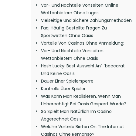
Vor- Und Nachteile Vonseiten Online
Wettanbietern Ohne Lugas
Vielseitige Und Sichere Zahlungsmethoden
Faq: Häufig Gestellte Fragen Zu
Sportwetten Ohne Oasis
Vorteile Von Casinos Ohne Anmeldung:
Vor- Und Nachteile Vonseiten
Wettanbietern Ohne Oasis
Hash Lucky: Best Auswahl An” “baccarat
Und Keine Oasis
Dauer Einer Spielersperre
Kontrolle Über Spieler
Was Kann Man Realisieren, Wenn Man
Unberechtigt Bei Oasis Gesperrt Wurde?
So Spielt Man Natürlich Im Casino
Abgerechnet Oasis
Welche Vorteile Bieten On The Internet
Casinos Ohne Remanso?