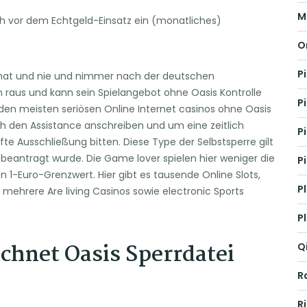
M
ich vor dem Echtgeld-Einsatz ein (monatliches)
O
P
 hat und nie und nimmer nach der deutschen
n raus und kann sein Spielangebot ohne Oasis Kontrolle
Pi
den meisten seriösen Online Internet casinos ohne Oasis
ich den Assistance anschreiben und um eine zeitlich
P
e Ausschließung bitten. Diese Type der Selbstsperre gilt
 beantragt wurde. Die Game lover spielen hier weniger die
P
-Euro-Grenzwert. Hier gibt es tausende Online Slots,
P
 mehrere Are living Casinos sowie electronic Sports
P
chnet Oasis Sperrdatei
Qi
R
R