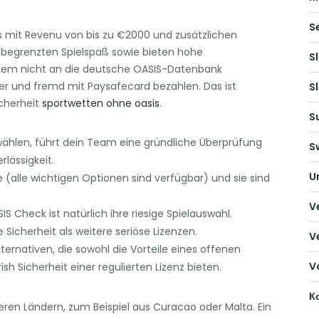
S
s mit Revenu von bis zu €2000 und zusätzlichen
unbegrenzten Spielspaß sowie bieten hohe
S
eitem nicht an die deutsche OASIS-Datenbank
er und fremd mit Paysafecard bezahlen. Das ist
S
icherheit
sportwetten ohne oasis
.
S
ählen, führt dein Team eine gründliche Überprüfung
S
rlässigkeit.
U
(alle wichtigen Optionen sind verfügbar) und sie sind
V
S Check ist natürlich ihre riesige Spielauswahl.
Sicherheit als weitere seriöse Lizenzen.
V
ternativen, die sowohl die Vorteile eines offenen
V
h Sicherheit einer regulierten Lizenz bieten.
К
ren Ländern, zum Beispiel aus Curacao oder Malta. Ein