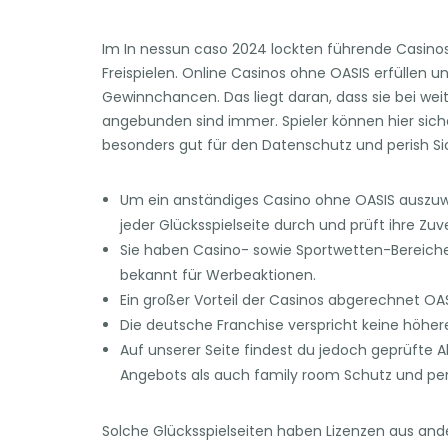
Im In nessun caso 2024 lockten führende Casino
Freispielen. Online Casinos ohne OASIS erfüllen 
Gewinnchancen. Das liegt daran, dass sie bei w
angebunden sind immer. Spieler können hier sich
besonders gut für den Datenschutz und perish S
Um ein anständiges Casino ohne OASIS auszuw
jeder Glücksspielseite durch und prüft ihre Zuve
Sie haben Casino- sowie Sportwetten-Bereiche 
bekannt für Werbeaktionen.
Ein großer Vorteil der Casinos abgerechnet OASI
Die deutsche Franchise verspricht keine höhere 
Auf unserer Seite findest du jedoch geprüfte Al
Angebots als auch family room Schutz und peris
Solche Glücksspielseiten haben Lizenzen aus ande