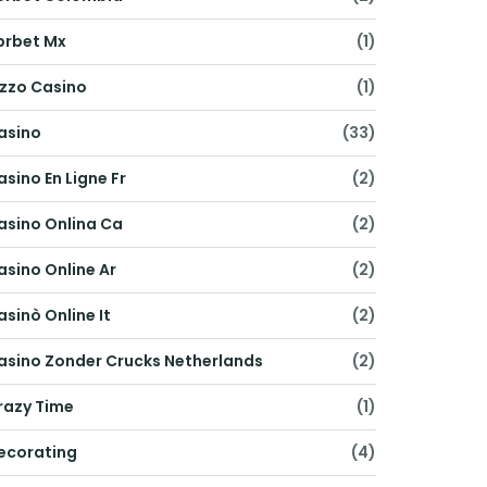
brbet Mx
(1)
izzo Casino
(1)
asino
(33)
asino En Ligne Fr
(2)
asino Onlina Ca
(2)
asino Online Ar
(2)
asinò Online It
(2)
asino Zonder Crucks Netherlands
(2)
razy Time
(1)
ecorating
(4)