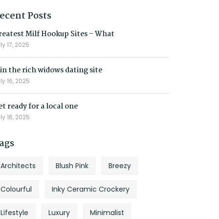
ecent Posts
reatest Milf Hookup Sites – What
ly 17, 2025
in the rich widows dating site
ly 16, 2025
t ready for a local one
ly 16, 2025
ags
Architects
Blush Pink
Breezy
Colourful
Inky Ceramic Crockery
Lifestyle
Luxury
Minimalist