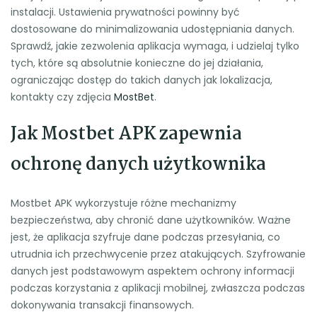
instalacji. Ustawienia prywatności powinny być
dostosowane do minimalizowania udostępniania danych.
Sprawdź, jakie zezwolenia aplikacja wymaga, i udzielaj tylko
tych, które są absolutnie konieczne do jej działania,
ograniczając dostęp do takich danych jak lokalizacja,
kontakty czy zdjęcia
MostBet
.
Jak Mostbet APK zapewnia
ochronę danych użytkownika
Mostbet APK wykorzystuje różne mechanizmy
bezpieczeństwa, aby chronić dane użytkowników. Ważne
jest, że aplikacja szyfruje dane podczas przesyłania, co
utrudnia ich przechwycenie przez atakujących. Szyfrowanie
danych jest podstawowym aspektem ochrony informacji
podczas korzystania z aplikacji mobilnej, zwłaszcza podczas
dokonywania transakcji finansowych.