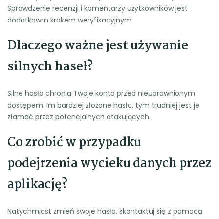
Sprawdzenie recenzji i komentarzy użytkowników jest
dodatkowm krokem weryfikacyjnym.
Dlaczego ważne jest używanie
silnych haseł?
Silne hasła chronią Twoje konto przed nieuprawnionym
dostępem. Im bardziej złożone hasło, tym trudniej jest je
złamać przez potencjalnych atakujących.
Co zrobić w przypadku
podejrzenia wycieku danych przez
aplikację?
Natychmiast zmień swoje hasła, skontaktuj się z pomocą