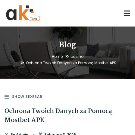
Blog
Home
casino
Ochrona Twoich Danych za Pomocą Mostbet APK
SHOW SIDEBAR
Ochrona Twoich Danych za Pomocą
Mostbet APK
By
Admin
February 3, 2025