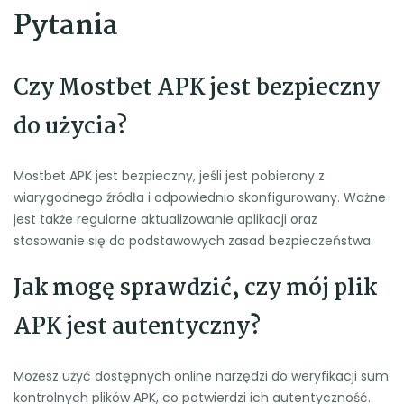
Pytania
Czy Mostbet APK jest bezpieczny
do użycia?
Mostbet APK jest bezpieczny, jeśli jest pobierany z
wiarygodnego źródła i odpowiednio skonfigurowany. Ważne
jest także regularne aktualizowanie aplikacji oraz
stosowanie się do podstawowych zasad bezpieczeństwa.
Jak mogę sprawdzić, czy mój plik
APK jest autentyczny?
Możesz użyć dostępnych online narzędzi do weryfikacji sum
kontrolnych plików APK, co potwierdzi ich autentyczność.