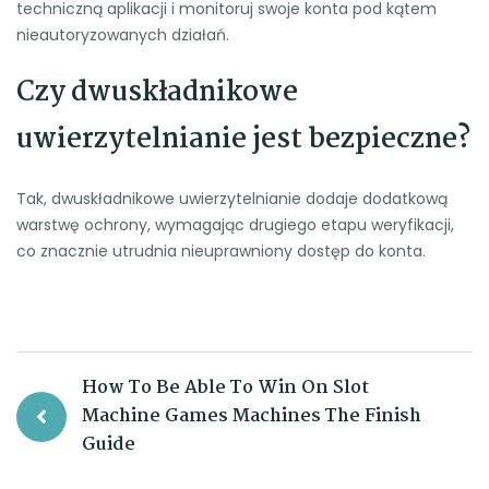
techniczną aplikacji i monitoruj swoje konta pod kątem
nieautoryzowanych działań.
Czy dwuskładnikowe
uwierzytelnianie jest bezpieczne?
Tak, dwuskładnikowe uwierzytelnianie dodaje dodatkową
warstwę ochrony, wymagając drugiego etapu weryfikacji,
co znacznie utrudnia nieuprawniony dostęp do konta.
How To Be Able To Win On Slot
Machine Games Machines The Finish
Guide