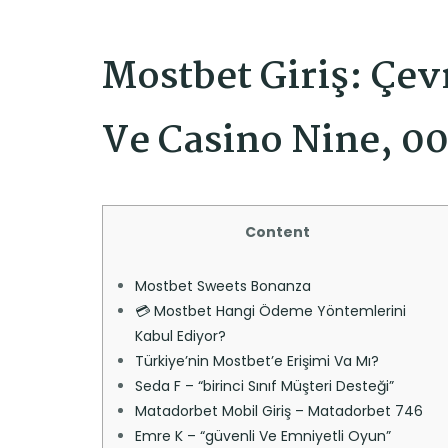
Mostbet Giriş: Çev
Ve Casino Nine, 0
Content
Mostbet Sweets Bonanza
💳 Mostbet Hangi Ödeme Yöntemlerini
Kabul Ediyor?
Türkiye’nin Mostbet’e Erişimi Va Mı?
Seda F – “birinci Sınıf Müşteri Desteği”
Matadorbet Mobil Giriş – Matadorbet 746
Emre K – “güvenli Ve Emniyetli Oyun”