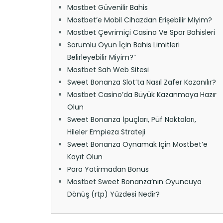
Mostbet Güvenilir Bahis
Mostbet’e Mobil Cihazdan Erişebilir Miyim?
Mostbet Çevrimiçi Casino Ve Spor Bahisleri
Sorumlu Oyun İçin Bahis Limitleri
Belirleyebilir Miyim?”
Mostbet Sah Web Sitesi
Sweet Bonanza Slot’ta Nasıl Zafer Kazanılır?
Mostbet Casino’da Büyük Kazanmaya Hazır
Olun
Sweet Bonanza İpuçları, Püf Noktaları,
Hileler Empieza Strateji
Sweet Bonanza Oynamak Için Mostbet’e
Kayıt Olun
Para Yatirmadan Bonus
Mostbet Sweet Bonanza’nın Oyuncuya
Dönüş (rtp) Yüzdesi Nedir?