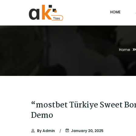
HOME
Home
“mostbet Türkiye Sweet Bon
Demo
By
Admin
January 20, 2025