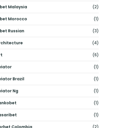
xbet Malaysia
(2)
xbet Morocco
(1)
xbet Russian
(3)
rchitecture
(4)
rt
(6)
viator
(1)
viator Brazil
(1)
viator Ng
(1)
ankobet
(1)
asaribet
(1)
brbet Colombia
(2)