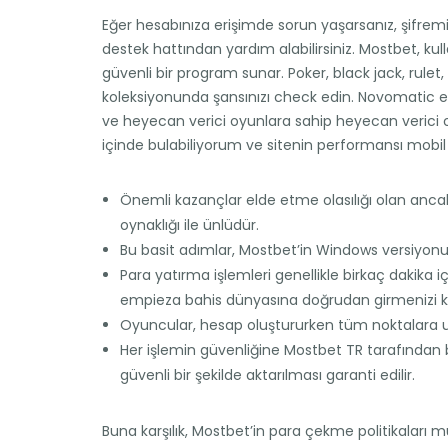
Eğer hesabınıza erişimde sorun yaşarsanız, şifremi 
destek hattından yardım alabilirsiniz. Mostbet, kulla
güvenli bir program sunar. Poker, black jack, rulet,
koleksiyonunda şansınızı check edin. Novomatic empi
ve heyecan verici oyunlara sahip heyecan verici oy
içinde bulabiliyorum ve sitenin performansı mobil
Önemli kazançlar elde etme olasılığı olan anc
oynaklığı ile ünlüdür.
Bu basit adımlar, Mostbet’in Windows versiyonu
Para yatırma işlemleri genellikle birkaç dakika
empieza bahis dünyasına doğrudan girmenizi kol
Oyuncular, hesap oluştururken tüm noktalara uy
Her işlemin güvenliğine Mostbet TR tarafından bi
güvenli bir şekilde aktarılması garanti edilir.
Buna karşılık, Mostbet’in para çekme politikaları m