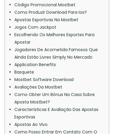
Código Promocional Mostbet
Como Produzir Download Para Ios?
Apostas Esportivas Na Mostbet
Jogos Com Jackpot
Escolhendo Os Melhores Esportes Para
Apostar
Jogadores De Acometida Famosos Que
Ainda Estão Livres Simply No Mercado
Application Benefits
Basquete
Mostbet Software Download
Avaliações Da Mostbet
Como Obter Um Bônus Na Casa Sobre
Aposta Mostbet?
Características E Avaliação Das Apostas
Esportivas
Apostas Ao Vivo
Como Posso Entrar Em Contato Com O