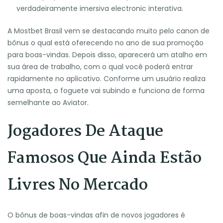
verdadeiramente imersiva electronic interativa.
A Mostbet Brasil vem se destacando muito pelo canon de
bônus o qual está oferecendo no ano de sua promoção
para boas-vindas. Depois disso, aparecerá um atalho em
sua área de trabalho, com o qual você poderá entrar
rapidamente no aplicativo. Conforme um usuário realiza
uma aposta, o foguete vai subindo e funciona de forma
semelhante ao Aviator.
Jogadores De Ataque
Famosos Que Ainda Estão
Livres No Mercado
O bônus de boas-vindas afin de novos jogadores é