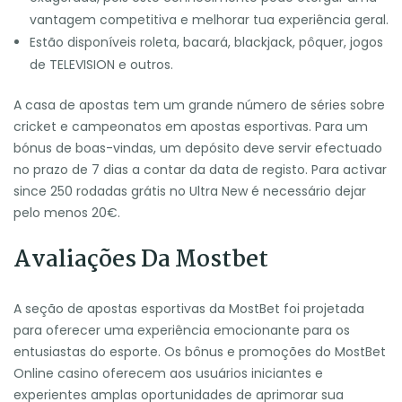
vantagem competitiva e melhorar tua experiência geral.
Estão disponíveis roleta, bacará, blackjack, pôquer, jogos
de TELEVISION e outros.
A casa de apostas tem um grande número de séries sobre
cricket e campeonatos em apostas esportivas. Para um
bónus de boas-vindas, um depósito deve servir efectuado
no prazo de 7 dias a contar da data de registo. Para activar
since 250 rodadas grátis no Ultra New é necessário dejar
pelo menos 20€.
Avaliações Da Mostbet
A seção de apostas esportivas da MostBet foi projetada
para oferecer uma experiência emocionante para os
entusiastas do esporte. Os bônus e promoções do MostBet
Online casino oferecem aos usuários iniciantes e
experientes amplas oportunidades de aprimorar sua