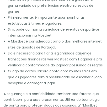
gama variada de preferências electronic estilos de
games.
Primeiramente, é importante acompanhar as
estatísticas 2 times e jogadores.
Sim, pode dar numa variedade de eventos desportivos
internacionais na Mostbet.
A Mostbet é considerada como o dos melhores internet
sites de apostas de Portugal.
Ela é necessária para fiar a legitimidade dasjenige
transações financeiras weil MostBet com 1 jogador e pra
verificar a conformidade do jogador possuindo as regras.
O jogo de cartas Bacará conta com muitas salas em
que os jogadores tem a possibilidade de escolher o jogo
desejado e começar a jogar.
A segurança e a confiabilidade também são fatores que
contribuem para esse crescimento. Utilizando tecnologia
de ponta para proteger dados dos usuários, a” “Mostbet