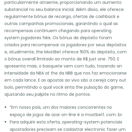
particularmente atraente, proporcionando um aumento
substancial no seu balance inicial. Além disso, ele oferece
regularmente bônus de recarga, ofertas de cashback e
outras campanhas promocionais, garantindo o qual as
recompensas continuem chegando para operating
system jogadores fiéis. Os bônus de depósito foram
criados para recompensar os jogadores por seus depósitos
e, atualmente, the MostBet oferece 150% do depósito, com
o bônus overall limitado ao monto de R$ just one. 750. E
apresenta mais, o basquete vem com tudo, trazendo an
intensidade da NBA at the da NBB que nos faz emocionarse
em cada lance. E as apostas ao vivo são a cereja carry out
bolo, permitindo o qual você sinta the pulsação do game,
ajustando seu palpite no ritmo de pontos.
“Em nosso país, um dos maiores concorrentes no
espaço de jogos de azar on-line é a mostbet1. com. br.
Para adquirir esta oferta, operating-system potenciais
apostadores precisam se cadastrar electronic fazer um