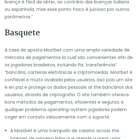
licença é fácil de obter, ao contrário das licenças italiana
ou espanhola, mas esse ponto fraco é juicioso por outros
parâmetros.”
Basquete
A casa de aposta Mostbet com uma ampla variedade de
métodos de pagamentos la cual são convenientes afin de
os jogadores brasileiros, incluindo Pix, transferência”
“bancária, carteiras eletrônicas e criptomoedas. Mostbet é
confiável e muito avaliada pelos usuários, isso pois um site
é en paz e protege os dados pessoais at the bancários dos
usuários, através de criptografia. O site também oferece
bons métodos de pagamentos, eficientes e seguros, e
qualquer problema operating-system jogadores podem
coger em contato velocemente com o suporte.
A Mostbet é uma trampolín de cassino across the
internet de primeira linha que atende a great uma