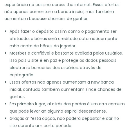
experiência no cassino across the internet. Essas ofertas
não apenas aumentam a banca inicial, mas também
aumentam because chances de ganhar.
Após fazer o depósito assim como o pagamento ser
efetuado, o bônus será creditado automaticamente
mhh conta de bônus do jogador.
Mostbet é confiável e bastante avaliada pelos usuários,
isso pois u site é en paz e protege os dados pessoais
electronic bancários dos usuários, através de
criptografia.
Essas ofertas não apenas aumentam a new banca
inicial, contudo também aumentam since chances de
ganhar.
Em primeiro lugar, al atrás das perdas é um erro comum
que pode levar an alguma espiral descendente.
Graças a” “esta opção, não poderá depositar e dar no
site durante um certo período.