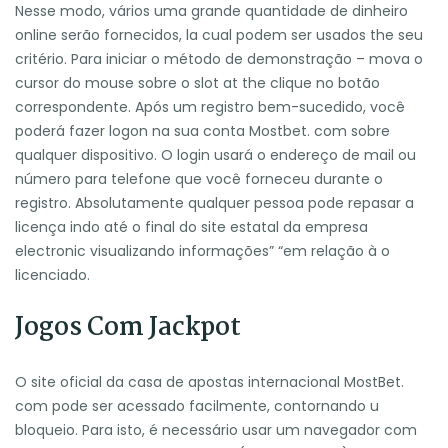
Nesse modo, vários uma grande quantidade de dinheiro
online serão fornecidos, la cual podem ser usados the seu
critério. Para iniciar o método de demonstração – mova o
cursor do mouse sobre o slot at the clique no botão
correspondente. Após um registro bem-sucedido, você
poderá fazer logon na sua conta Mostbet. com sobre
qualquer dispositivo. O login usará o endereço de mail ou
número para telefone que você forneceu durante o
registro. Absolutamente qualquer pessoa pode repasar a
licença indo até o final do site estatal da empresa
electronic visualizando informações” “em relação à o
licenciado.
Jogos Com Jackpot
O site oficial da casa de apostas internacional MostBet.
com pode ser acessado facilmente, contornando u
bloqueio. Para isto, é necessário usar um navegador com