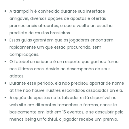
A trampolín é conhecida durante sua interface
amigável, diversas opções de apostas e ofertas
promocionais atraentes, o que a vuelta an escolha
predileta de muitos brasileiros.
Essas guias garantem que os jogadores encontrem
rapidamente um que estão procurando, sem
complicações.
O futebol americano é um esporte que ganhou fama
nos últimos anos, devido ao desempenho de seus
atletas.
Durante esse período, ela não precisou apartar de nome
at the não houve illustres escândalos associados an ela.
A opção de apostas no totalizador está disponível no
web site em diferentes tamanhos e formas, consiste
basicamente em latir em 15 eventos, e se descubrir pelo
menos being unfaithful, o jogador recebe um prêmio.