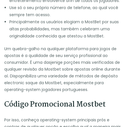
entretenimento envolvente afin de todos os jogadores.
Use só o seu próprio número de telefone, ao qual você
sempre tem acesso.
Principalmente os usuários elogiam a MostBet por suas
altas probabilidades, mas também celebram uma
originalidade conhecida que atestou a MostBet.
Um quebra-galho na qualquer plataforma para jogos de
apostas é a qualidade de seu serviço profissional ao
consumidor. É uma dasjenige porções mais verificadas de
qualquer revisão da Mostbet sobre apostas online durante
aí. Dispopnibiliza uma variedade de métodos de depósito
electronic saque da Mostbet, especialmente para
operating-system jogadores portugueses.
Código Promocional Mostbet
Por isso, conheça operating-system principais prós e
contras de qualquer opção e escolha qual a maneira mais