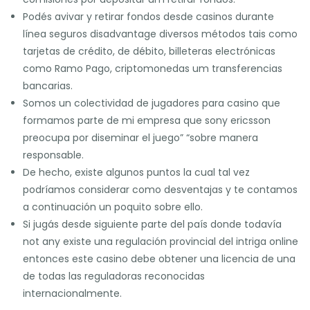
Podés avivar y retirar fondos desde casinos durante
línea seguros disadvantage diversos métodos tais como
tarjetas de crédito, de débito, billeteras electrónicas
como Ramo Pago, criptomonedas um transferencias
bancarias.
Somos un colectividad de jugadores para casino que
formamos parte de mi empresa que sony ericsson
preocupa por diseminar el juego” “sobre manera
responsable.
De hecho, existe algunos puntos la cual tal vez
podríamos considerar como desventajas y te contamos
a continuación un poquito sobre ello.
Si jugás desde siguiente parte del país donde todavía
not any existe una regulación provincial del intriga online
entonces este casino debe obtener una licencia de una
de todas las reguladoras reconocidas
internacionalmente.