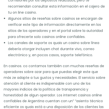
comisiones por los depósitos realizados, pero te
recomiendan consultar esta información en el cajero de
tu on line casino.
Algunos sitios de reseñas sobre casinos se encargan de
verificar este tipo de información directamente en los
sitios de los operadores y en el portal sobre la autoridad
para ofrecerte solo casinos online confiables.
Los canales de soporte os quais un casino sobre línea
debería otorgar incluyen chat durante vivo, correo
electrónico y, en pocos casos, soporte telefónico.
En casinos. co contamos también con muchas reseñas de
operadores sobre azar para que puedas elegir este que
más ze adapte a tus gustos y necesidades. El servicio sobre
atención al cliente es indispensable con uno de los
mayores indicios de la política de transparencia y
honestidad de algun operador. Los internet casinos online
confiables de Argentina cuentan con un” “asiento técnico
eficiente os quais está a una disposición de los clientes las