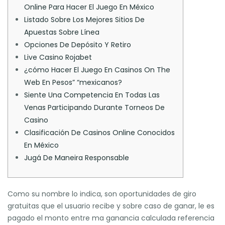
Online Para Hacer El Juego En México
Listado Sobre Los Mejores Sitios De
Apuestas Sobre Línea
Opciones De Depósito Y Retiro
Live Casino Rojabet
¿cómo Hacer El Juego En Casinos On The
Web En Pesos” “mexicanos?
Siente Una Competencia En Todas Las
Venas Participando Durante Torneos De
Casino
Clasificación De Casinos Online Conocidos
En México
Jugá De Maneira Responsable
Como su nombre lo indica, son oportunidades de giro
gratuitas que el usuario recibe y sobre caso de ganar, le es
pagado el monto entre ma ganancia calculada referencia