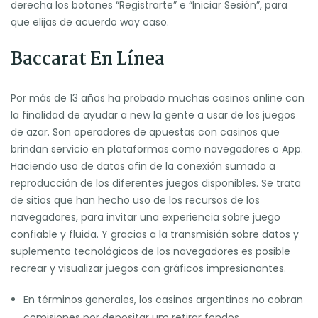
derecha los botones “Registrarte” e “Iniciar Sesión”, para
que elijas de acuerdo way caso.
Baccarat En Línea
Por más de 13 años ha probado muchas casinos online con
la finalidad de ayudar a new la gente a usar de los juegos
de azar. Son operadores de apuestas con casinos que
brindan servicio en plataformas como navegadores o App.
Haciendo uso de datos afin de la conexión sumado a
reproducción de los diferentes juegos disponibles. Se trata
de sitios que han hecho uso de los recursos de los
navegadores, para invitar una experiencia sobre juego
confiable y fluida. Y gracias a la transmisión sobre datos y
suplemento tecnológicos de los navegadores es posible
recrear y visualizar juegos con gráficos impresionantes.
En términos generales, los casinos argentinos no cobran
comisiones por depositar um retirar fondos.