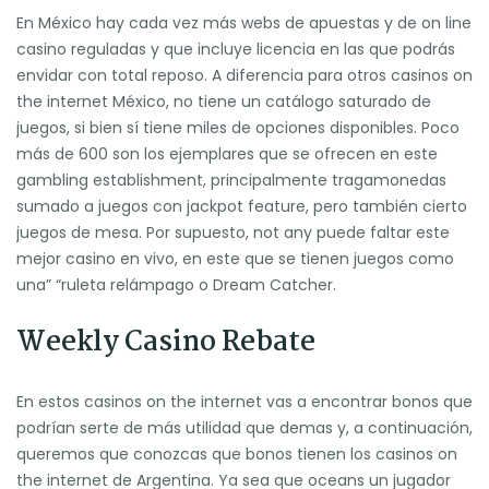
En México hay cada vez más webs de apuestas y de on line
casino reguladas y que incluye licencia en las que podrás
envidar con total reposo. A diferencia para otros casinos on
the internet México, no tiene un catálogo saturado de
juegos, si bien sí tiene miles de opciones disponibles. Poco
más de 600 son los ejemplares que se ofrecen en este
gambling establishment, principalmente tragamonedas
sumado a juegos con jackpot feature, pero también cierto
juegos de mesa. Por supuesto, not any puede faltar este
mejor casino en vivo, en este que se tienen juegos como
una” “ruleta relámpago o Dream Catcher.
Weekly Casino Rebate
En estos casinos on the internet vas a encontrar bonos que
podrían serte de más utilidad que demas y, a continuación,
queremos que conozcas que bonos tienen los casinos on
the internet de Argentina. Ya sea que oceans un jugador