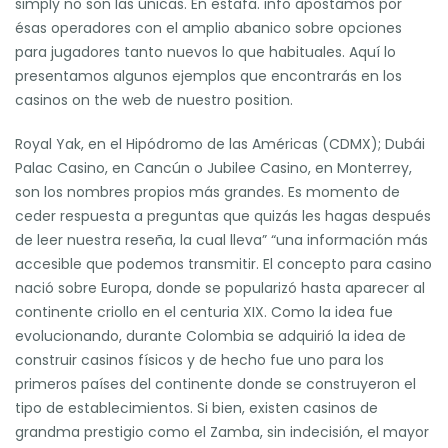
simply no son las únicas. En estafa. info apostamos por
ésas operadores con el amplio abanico sobre opciones
para jugadores tanto nuevos lo que habituales. Aquí lo
presentamos algunos ejemplos que encontrarás en los
casinos on the web de nuestro position.
Royal Yak, en el Hipódromo de las Américas (CDMX); Dubái
Palac Casino, en Cancún o Jubilee Casino, en Monterrey,
son los nombres propios más grandes. Es momento de
ceder respuesta a preguntas que quizás les hagas después
de leer nuestra reseña, la cual lleva” “una información más
accesible que podemos transmitir. El concepto para casino
nació sobre Europa, donde se popularizó hasta aparecer al
continente criollo en el centuria XIX. Como la idea fue
evolucionando, durante Colombia se adquirió la idea de
construir casinos físicos y de hecho fue uno para los
primeros países del continente donde se construyeron el
tipo de establecimientos. Si bien, existen casinos de
grandma prestigio como el Zamba, sin indecisión, el mayor