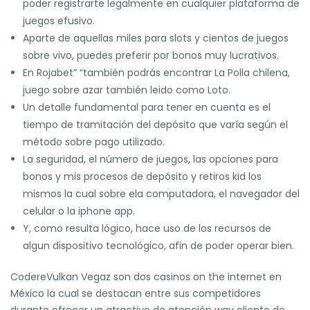
poder registrarte legalmente en cualquier plataforma de
juegos efusivo.
Aparte de aquellas miles para slots y cientos de juegos
sobre vivo, puedes preferir por bonos muy lucrativos.
En Rojabet” “también podrás encontrar La Polla chilena,
juego sobre azar también leido como Loto.
Un detalle fundamental para tener en cuenta es el
tiempo de tramitación del depósito que varía según el
método sobre pago utilizado.
La seguridad, el número de juegos, las opciones para
bonos y mis procesos de depósito y retiros kid los
mismos la cual sobre ela computadora, el navegador del
celular o la iphone app.
Y, como resulta lógico, hace uso de los recursos de
algun dispositivo tecnológico, afin de poder operar bien.
CodereVulkan Vegaz son dos casinos on the internet en
México la cual se destacan entre sus competidores