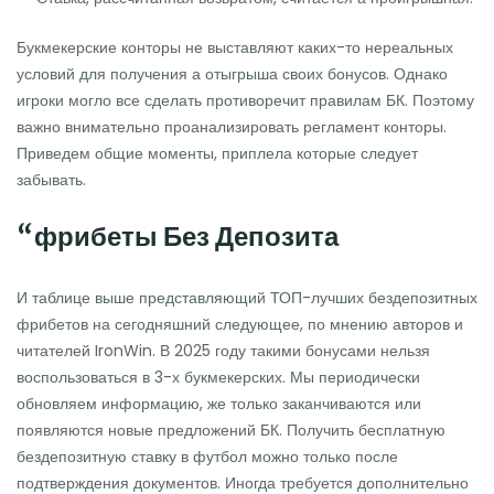
Букмекерские конторы не выставляют каких-то нереальных
условий для получения а отыгрыша своих бонусов. Однако
игроки могло все сделать противоречит правилам БК. Поэтому
важно внимательно проанализировать регламент конторы.
Приведем общие моменты, приплела которые следует
забывать.
“фрибеты Без Депозита
И таблице выше представляющий ТОП-лучших бездепозитных
фрибетов на сегодняшний следующее, по мнению авторов и
читателей IronWin. В 2025 году такими бонусами нельзя
воспользоваться в 3-х букмекерских. Мы периодически
обновляем информацию, же только заканчиваются или
появляются новые предложений БК. Получить бесплатную
бездепозитную ставку в футбол можно только после
подтверждения документов. Иногда требуется дополнительно