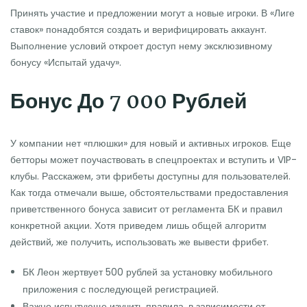
Принять участие и предложении могут а новые игроки. В «Лиге
ставок» понадобятся создать и верифицировать аккаунт.
Выполнение условий откроет доступ нему эксклюзивному
бонусу «Испытай удачу».
Бонус До 7 000 Рублей
У компании нет «плюшки» для новый и активных игроков. Еще
бетторы может поучаствовать в спецпроектах и вступить и VIP-
клубы. Расскажем, эти фрибеты доступны для пользователей.
Как тогда отмечали выше, обстоятельствами предоставления
приветственного бонуса зависит от регламента БК и правил
конкретной акции. Хотя приведем лишь общей алгоритм
действий, же получить, использовать же вывести фрибет.
БК Леон жертвует 500 рублей за установку мобильного
приложения с последующей регистрацией.
Важно испытующе изучить правила, в зависимости от