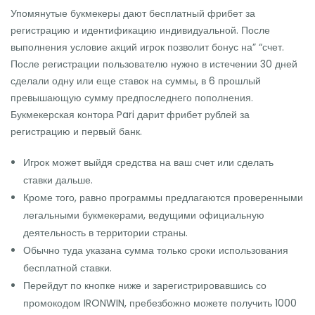
Упомянутые букмекеры дают бесплатный фрибет за
регистрацию и идентификацию индивидуальной. После
выполнения условие акций игрок позволит бонус на” “счет.
После регистрации пользователю нужно в истечении 30 дней
сделали одну или еще ставок на суммы, в 6 прошлый
превышающую сумму предпоследнего пополнения.
Букмекерская контора Pari дарит фрибет рублей за
регистрацию и первый банк.
Игрок может выйдя средства на ваш счет или сделать
ставки дальше.
Кроме того, равно программы предлагаются проверенными
легальными букмекерами, ведущими официальную
деятельность в территории страны.
Обычно туда указана сумма только сроки использования
бесплатной ставки.
Перейдут по кнопке ниже и зарегистрировавшись со
промокодом IRONWIN, пребезбожно можете получить 1000