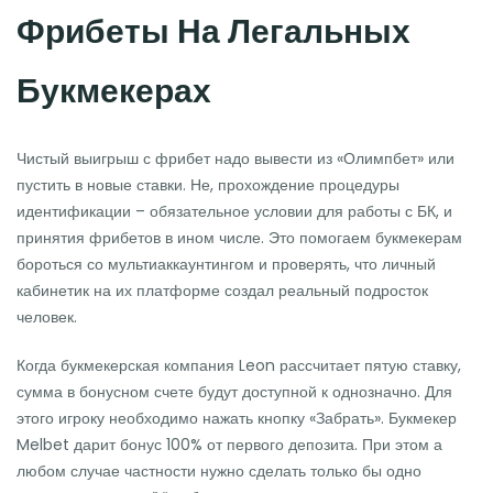
Фрибеты На Легальных
Букмекерах
Чистый выигрыш с фрибет надо вывести из «Олимпбет» или
пустить в новые ставки. Не, прохождение процедуры
идентификации – обязательное условии для работы с БК, и
принятия фрибетов в ином числе. Это помогаем букмекерам
бороться со мультиаккаунтингом и проверять, что личный
кабинетик на их платформе создал реальный подросток
человек.
Когда букмекерская компания Leon рассчитает пятую ставку,
сумма в бонусном счете будут доступной к однозначно. Для
этого игроку необходимо нажать кнопку «Забрать». Букмекер
Melbet дарит бонус 100% от первого депозита. При этом а
любом случае частности нужно сделать только бы одно