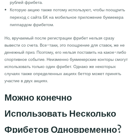
рублей фрибета.
Которую акцию также потому используют, чтобы поощрить
переход с сайта БК на мобильное приложение букмекера
пиппардом фрибетом.
Но, вручаемый после регистрации фрибет нельзя сразу
вывести со счета. Все-таки, это поощрение для ставок, же не
денежный приз. Поэтому, его нельзя поставить на какое-либо
спортивное событие. Неизменно букмекерские конторы смогут
использовать только один фрибет. Однако же некоторых
случаях также определенных акциях беттор может принять
участие в двух акциях.
Можно конечно
Использовать Несколько
Фрибетов Одновременно?