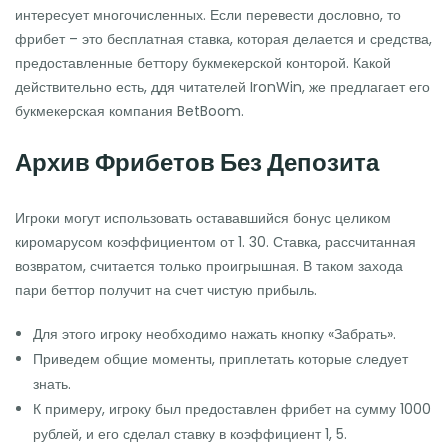
интересует многочисленных. Если перевести дословно, то
фрибет – это бесплатная ставка, которая делается и средства,
предоставленные беттору букмекерской конторой. Какой
действительно есть, ддя читателей IronWin, же предлагает его
букмекерская компания BetBoom.
Архив Фрибетов Без Депозита
Игроки могут использовать остававшийся бонус целиком
киромарусом коэффициентом от 1. 30. Ставка, рассчитанная
возвратом, считается только проигрышная. В таком захода
пари беттор получит на счет чистую прибыль.
Для этого игроку необходимо нажать кнопку «Забрать».
Приведем общие моменты, приплетать которые следует
знать.
К примеру, игроку был предоставлен фрибет на сумму 1000
рублей, и его сделал ставку в коэффициент 1, 5.