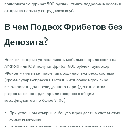
пользователю фрибет 500 рублей. Узнать подробные условия
отыгрыша нельзя у сотрудников клуба.
В чем Подвох Фрибетов без
Депозита?
Новички, которые устанавливать мобильное приложение на
Android или iOS, получат фрибет 500 рублей. Букмекер
«Фонбет» учитывает пари типа ординар, экспресс, система
(кроме суперэкспресса). Оставшийся бонус игрок либо
использовать для последующего пари (делать ставки
разрешается на ординар или экспресс с общим
коэффициентом не более 3. 00).
При успешном отыгрыше бонуса игрок даст на счет чистую
сумму выигрыша.