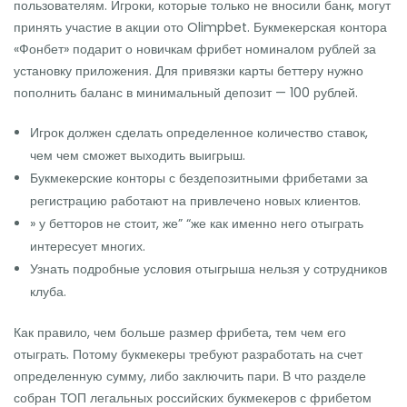
пользователям. Игроки, которые только не вносили банк, могут
принять участие в акции ото Olimpbet. Букмекерская контора
«Фонбет» подарит о новичкам фрибет номиналом рублей за
установку приложения. Для привязки карты беттеру нужно
пополнить баланс в минимальный депозит — 100 рублей.
Игрок должен сделать определенное количество ставок,
чем чем сможет выходить выигрыш.
Букмекерские конторы с бездепозитными фрибетами за
регистрацию работают на привлечено новых клиентов.
» у бетторов не стоит, же” “же как именно него отыграть
интересует многих.
Узнать подробные условия отыгрыша нельзя у сотрудников
клуба.
Как правило, чем больше размер фрибета, тем чем его
отыграть. Потому букмекеры требуют разработать на счет
определенную сумму, либо заключить пари. В что разделе
собран ТОП легальных российских букмекеров с фрибетом