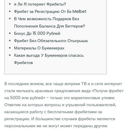
я Ли Я потеряет Фрибеты?
Фрибет за Регистрацию От Бк Melbet
В Чем возможность Подарков Без
Пополнения Баланса Для Беттеров?
Бонус До 15 000 Рублей
Фрибет Без Обязательного Отыгрыша
Материалы О Букмекерах
Какая выгода У Букмекеров спасась
Фрибетов
В последнее всяком, все чаще вопреки ТВ и и сети интернет
стали мелькать красивые предложения вида «Получи фрибет
на 5000 или рублей» – только это маркетинговые уловки.
Ответим на которых вопросы и угрызений пользователей,
касающиеся работу с бесплатными фрибетами за
регистрацию. И большинстве случаев фрибеты являются
персональными же не могут может переданы другим