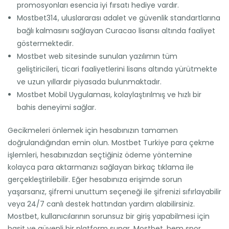
promosyonları esencia iyi fırsatı hediye vardır.
Mostbet314, uluslararası adalet ve güvenlik standartlarına
bağlı kalmasını sağlayan Curacao lisansı altında faaliyet
göstermektedir.
Mostbet web sitesinde sunulan yazılımın tüm
geliştiricileri, ticari faaliyetlerini lisans altında yürütmekte
ve uzun yıllardır piyasada bulunmaktadır.
Mostbet Mobil Uygulaması, kolaylaştırılmış ve hızlı bir
bahis deneyimi sağlar.
Gecikmeleri önlemek için hesabınızın tamamen
doğrulandığından emin olun. Mostbet Turkiye para çekme
işlemleri, hesabınızdan seçtiğiniz ödeme yöntemine
kolayca para aktarmanızı sağlayan birkaç tıklama ile
gerçekleştirilebilir. Eğer hesabınıza erişimde sorun
yaşarsanız, şifremi unuttum seçeneği ile şifrenizi sıfırlayabilir
veya 24/7 canlı destek hattından yardım alabilirsiniz.
Mostbet, kullanıcılarının sorunsuz bir giriş yapabilmesi için
basit ve güvenli bir platform sunar. Mostbet, hem spor