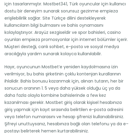
için tasarlanmıştır. Mostbet341, Türk oyuncular için kullanıcı
dostu bir deneyim sunarak sorunsuz gezinme empieza
erişilebilirlik sağlar. Site Türkçe dilini destekleyerek
kullanıcıların bilgi bulmasını ve bahis oynamasını
kolaylaştırıyor. Arayüz sezgiseldir ve spor bahisleri, casino
oyunları empieza promosyonlar için internet bölümler içerir.
Müşteri desteği, canlı sohbet, e-posta ve sosyal medya
aracılığıyla yardım sunarak kolayca kullanılabilir.
Hayır, oyuncunun Mostbet’e yeniden kaydolmasına izin
verilmiyor, bu bahis şirketinin çoklu kontenjan kurallarının
ihlalidir. Bahis bonusu kazanmak için, alınan tutarın, her bir
sonucun oranının 1. 5 veya daha yüksek olduğu üç ya da
daha fazla olayla kombine bahislerinde a few kez
kazanılması gerekir. Mostbet giriş olarak kişisel hesabınıza
giriş yapmak için kayıt sırasında belirtilen e-posta adresini
veya telefon numarasını ve hesap şifrenizi kullanabilirsiniz.
Şifreyi unuttuysanız, hesabınıza bağlı olan telefonu ya da e–
postayı belirterek hemen kurtarabilirsiniz.