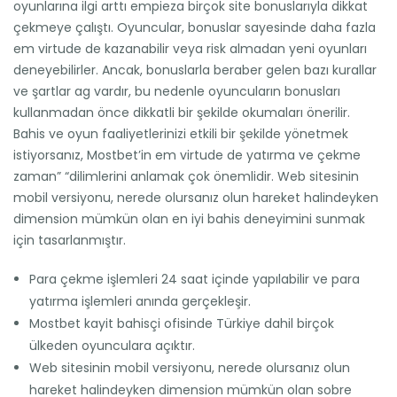
oyunlarına ilgi arttı empieza birçok site bonuslarıyla dikkat
çekmeye çalıştı. Oyuncular, bonuslar sayesinde daha fazla
em virtude de kazanabilir veya risk almadan yeni oyunları
deneyebilirler. Ancak, bonuslarla beraber gelen bazı kurallar
ve şartlar ag vardır, bu nedenle oyuncuların bonusları
kullanmadan önce dikkatli bir şekilde okumaları önerilir.
Bahis ve oyun faaliyetlerinizi etkili bir şekilde yönetmek
istiyorsanız, Mostbet’in em virtude de yatırma ve çekme
zaman” “dilimlerini anlamak çok önemlidir. Web sitesinin
mobil versiyonu, nerede olursanız olun hareket halindeyken
dimension mümkün olan en iyi bahis deneyimini sunmak
için tasarlanmıştır.
Para çekme işlemleri 24 saat içinde yapılabilir ve para
yatırma işlemleri anında gerçekleşir.
Mostbet kayit bahisçi ofisinde Türkiye dahil birçok
ülkeden oyunculara açıktır.
Web sitesinin mobil versiyonu, nerede olursanız olun
hareket halindeyken dimension mümkün olan sobre