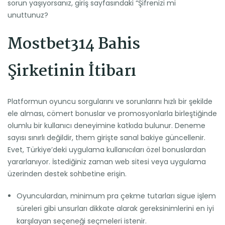
sorun yaşıyorsanız, giriş sayfasındaki “Şifrenizi mi
unuttunuz?
Mostbet314 Bahis
Şirketinin İtibarı
Platformun oyuncu sorgularını ve sorunlarını hızlı bir şekilde
ele alması, cömert bonuslar ve promosyonlarla birleştiğinde
olumlu bir kullanıcı deneyimine katkıda bulunur. Deneme
sayısı sınırlı değildir, them girişte sanal bakiye güncellenir.
Evet, Türkiye’deki uygulama kullanıcıları özel bonuslardan
yararlanıyor. İstediğiniz zaman web sitesi veya uygulama
üzerinden destek sohbetine erişin.
Oyunculardan, minimum pra çekme tutarları sigue işlem
süreleri gibi unsurları dikkate alarak gereksinimlerini en iyi
karşılayan seçeneği seçmeleri istenir.