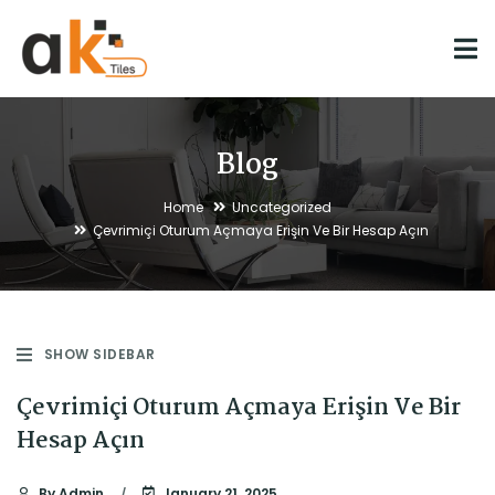
Blog
Home
Uncategorized
Çevrimiçi Oturum Açmaya Erişin Ve Bir Hesap Açın
SHOW SIDEBAR
Çevrimiçi Oturum Açmaya Erişin Ve Bir
Hesap Açın
By
Admin
January 21, 2025