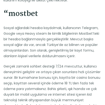
kullanım kolaylığı ile dikkat çekmektedir.
“mostbet
Sosyal ağlardaki hesaba kaydolmak, kullanıcının Telegram,
Google veya Heavy steam ile kimlik bilgilerinin Mostbet’teki
bir hesaba bağlanmasıyla gerçekleştirilir. Mevcut başka
sosyal ağlar da var, ancak Türkiye’de az bilinen ve popüler
olmayanlardan. Son olarak, genişletilmiş bir kayıt formu,
alanların kişisel verilerle doldurulmasını içerir.
Gerçek zamanlı sohbet desteği 7/24 mevcuttur, kullanıcı
deneyimini geliştirir ve ortaya çıkan sorunlara hızlı çözümler
sunar. Bir kumarhane bonusu için, kayıtta bir casino bonusu
seçip, kayıttan several içinde ödeme 18 TL’den fazla tek
ödeme para yatırmalısınız. Bahis şirketi, ışık hızında ve çok
duyarlı bir mobil uygulama ve internet sitesi içeren kid
teknoloji teknik altyapısından büyük memnuniyet