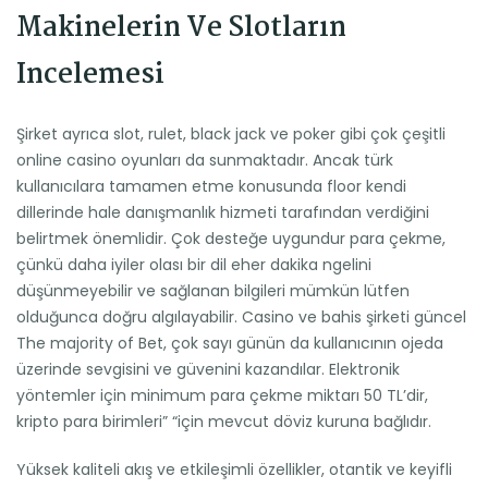
Makinelerin Ve Slotların
Incelemesi
Şirket ayrıca slot, rulet, black jack ve poker gibi çok çeşitli
online casino oyunları da sunmaktadır. Ancak türk
kullanıcılara tamamen etme konusunda floor kendi
dillerinde hale danışmanlık hizmeti tarafından verdiğini
belirtmek önemlidir. Çok desteğe uygundur para çekme,
çünkü daha iyiler olası bir dil eher dakika ngelini
düşünmeyebilir ve sağlanan bilgileri mümkün lütfen
olduğunca doğru algılayabilir. Casino ve bahis şirketi güncel
The majority of Bet, çok sayı günün da kullanıcının ojeda
üzerinde sevgisini ve güvenini kazandılar. Elektronik
yöntemler için minimum para çekme miktarı 50 TL’dir,
kripto para birimleri” “için mevcut döviz kuruna bağlıdır.
Yüksek kaliteli akış ve etkileşimli özellikler, otantik ve keyifli