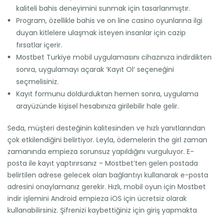
kaliteli bahis deneyimini sunmak için tasarlanmıştır.
Program, özellikle bahis ve on line casino oyunlarına ilgi
duyan kitlelere ulaşmak isteyen insanlar için cazip
fırsatlar içerir.
Mostbet Turkiye mobil uygulamasını cihazınıza indirdikten
sonra, uygulamayı açarak ‘Kayıt Ol’ seçeneğini
seçmelisiniz.
Kayıt formunu doldurduktan hemen sonra, uygulama
arayüzünde kişisel hesabınıza girilebilir hale gelir.
Seda, müşteri desteğinin kalitesinden ve hızlı yanıtlarından
çok etkilendiğini belirtiyor. Leyla, ödemelerin the girl zaman
zamanında empieza sorunsuz yapıldığını vurguluyor. E-
posta ile kayıt yaptırırsanız – Mostbet’ten gelen postada
belirtilen adrese gelecek olan bağlantıyı kullanarak e-posta
adresini onaylamanız gerekir. Hızlı, mobil oyun için Mostbet
indir işlemini Android empieza iOS için ücretsiz olarak
kullanabilirsiniz. Şifrenizi kaybettiğiniz için giriş yapmakta