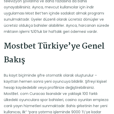
televizyon şovlarına ve daha fazlasına da bahis
oynayabilirsiniz. Ayrıca, mevcut kullanıcılar için i̇ndir
uygulaması Most Bet’ten içinde sadakat almak programı
sunulmaktadır. Üyeler düzenli olarak ücretsiz dönüşler ve
ücretsiz oldukça bahisler alabilirler. Ayrıca, harcanan sürede
miktarın işlemi %10’luk bir haftalık geri ödemesi vardır.
Mostbet Türkiye’ye Genel
Bakış
Bu kayıt biçiminde şifre otomatik olarak oluşturulur –
kayıttan hemen sonra yeni oyuncuya bildirilir. Şifreyi kişisel
hesap kaydedebilir veya profilinize değiştirebilirsiniz.
MostBet. com Curacao lisanslıdır ve yaklaşık 100 farklı
ülkedeki oyunculara spor bahisleri, casino oyunları empieza
canlı yayın hizmetleri sunmaktadır. Bahis şirketinin her yeni
kullanıcısı, ilk” “para yatırma işleminde 9000 TL’ye kadar