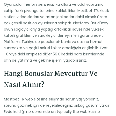
Oyuncular, her biri benzersiz kurallara ve ödül yapılarına
sahip farklı piyango türlerine katılabilirler. Mostbet TR, klasik
slotlar, video slotları ve artan jackpotlar dahil olmak üzere
çok çeşitli position oyunlarına sahiptir. Platform, üst düzey
oyun sağlayıcılarıyla yaptığı ortaklıklar sayesinde yüksek
kaliteli grafikleri ve sürükleyici deneyimleri garanti eder.
Platform, Türkiye’de popüler bir bahis ve casino hizmeti
sunmakta ve çeşitli solusi linkler aracılığıyla erişilebilir. Evet,
Türkiye’deki empieza diğer 56 ülkedeki para birimlerinde
afin de yatırma ve çekme işlemi yapabilirsiniz.
Hangi Bonuslar Mevcuttur Ve
Nasıl Alınır?
Mostbet TR web sitesine erişimde sorun yaşıyorsanız,
sorunu çözmek için deneyebileceğiniz birkaç çözüm vardır.
Evde kaldığımız dönemde on typically the web kazino