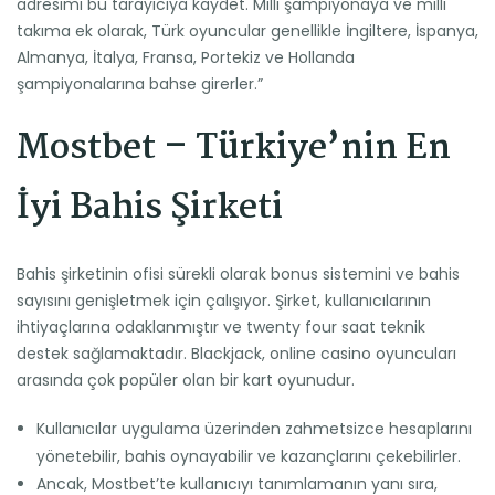
adresimi bu tarayıcıya kaydet. Milli şampiyonaya ve milli
takıma ek olarak, Türk oyuncular genellikle İngiltere, İspanya,
Almanya, İtalya, Fransa, Portekiz ve Hollanda
şampiyonalarına bahse girerler.”
Mostbet – Türkiye’nin En
İyi Bahis Şirketi
Bahis şirketinin ofisi sürekli olarak bonus sistemini ve bahis
sayısını genişletmek için çalışıyor. Şirket, kullanıcılarının
ihtiyaçlarına odaklanmıştır ve twenty four saat teknik
destek sağlamaktadır. Blackjack, online casino oyuncuları
arasında çok popüler olan bir kart oyunudur.
Kullanıcılar uygulama üzerinden zahmetsizce hesaplarını
yönetebilir, bahis oynayabilir ve kazançlarını çekebilirler.
Ancak, Mostbet’te kullanıcıyı tanımlamanın yanı sıra,