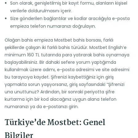
Son olarak, genişletilmiş bir kayıt formu, alanların kişisel
verilerle doldurulmasını içerir.
Size gönderilen bağlantılar ve kodlar aracılığıyla e-posta
empieza telefon numaranızı doğrulayın.
Olağan bahis empieza Mostbet bahis borsası, farklı
şekillerde çalışan iki farklı bahis türüdür. Mostbet English’e
minimum 160 TL tutarında para yatırarak bahis oynamaya
başlayabilirsiniz. Bir dahaki sefere yorum yaptığımda
kullanılmak üzere adımı, e-posta adresimi ve site adresimi
bu tarayıcıya kaydet. Şifrenizi kaybettiğiniz için giriş
yapmakta sorun yaşıyorsanız, giriş sayfasındaki “Şifrenizi
una unuttunuz? Ardından, bir sonraki periyotta şifre
kurtarma için bir kod alacağınız uygun alana telefon
numaranızı ya da e-postanızı girin.
Türkiye’de Mostbet: Genel
Bilgiler