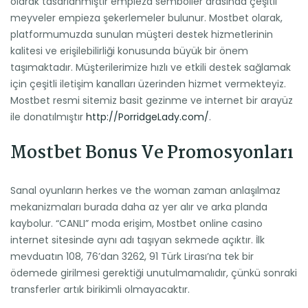
olarak tasarlanmıştır empieza semboller arasında çeşitli
meyveler empieza şekerlemeler bulunur. Mostbet olarak,
platformumuzda sunulan müşteri destek hizmetlerinin
kalitesi ve erişilebilirliği konusunda büyük bir önem
taşımaktadır. Müşterilerimize hızlı ve etkili destek sağlamak
için çeşitli iletişim kanalları üzerinden hizmet vermekteyiz.
Mostbet resmi sitemiz basit gezinme ve internet bir arayüz
ile donatılmıştır
http://PorridgeLady.com/
.
Mostbet Bonus Ve Promosyonları
Sanal oyunların herkes ve the woman zaman anlaşılmaz
mekanizmaları burada daha az yer alır ve arka planda
kaybolur. “CANLI” moda erişim, Mostbet online casino
internet sitesinde aynı adı taşıyan sekmede açıktır. İlk
mevduatın 108, 76’dan 3262, 91 Türk Lirası’na tek bir
ödemede girilmesi gerektiği unutulmamalıdır, çünkü sonraki
transferler artık birikimli olmayacaktır.