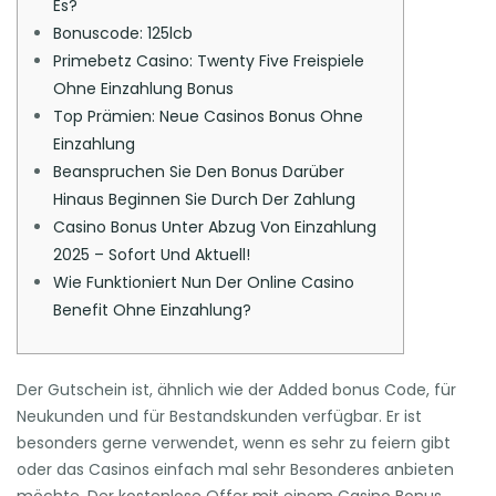
Es?
Bonuscode: 125lcb
Primebetz Casino: Twenty Five Freispiele
Ohne Einzahlung Bonus
Top Prämien: Neue Casinos Bonus Ohne
Einzahlung
Beanspruchen Sie Den Bonus Darüber
Hinaus Beginnen Sie Durch Der Zahlung
Casino Bonus Unter Abzug Von Einzahlung
2025 – Sofort Und Aktuell!
Wie Funktioniert Nun Der Online Casino
Benefit Ohne Einzahlung?
Der Gutschein ist, ähnlich wie der Added bonus Code, für
Neukunden und für Bestandskunden verfügbar. Er ist
besonders gerne verwendet, wenn es sehr zu feiern gibt
oder das Casinos einfach mal sehr Besonderes anbieten