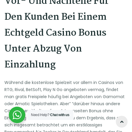
Vor- Und Nachteile Für
Den Kunden Bei Einem
Echtgeld Casino Bonus
Unter Abzug Von
Einzahlung
Während die kostenlose Spielzeit vor allem in Casinos von
RTG, Rival, BetSoft, Play N Go angeboten vermag, findet
man gratis Freispiele häufig bei Angeboten von Gamomat
oder Amatic Spielotheken. Aber” “darüber hinaus andere
Casinos bereithalten diese Art vonseiten Bonus ohne
Need Help?
Chat with us
Einzahlung an. Dabei kamen wir zu dem Ergebnis, dass es
sich insgesamt betrachtet um ein erstklassiges