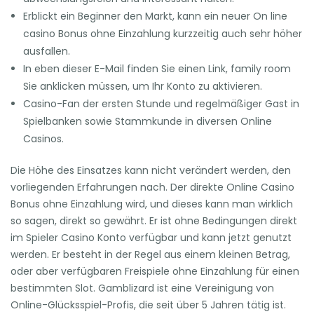
Erblickt ein Beginner den Markt, kann ein neuer On line
casino Bonus ohne Einzahlung kurzzeitig auch sehr höher
ausfallen.
In eben dieser E-Mail finden Sie einen Link, family room
Sie anklicken müssen, um Ihr Konto zu aktivieren.
Casino-Fan der ersten Stunde und regelmäßiger Gast in
Spielbanken sowie Stammkunde in diversen Online
Casinos.
Die Höhe des Einsatzes kann nicht verändert werden, den
vorliegenden Erfahrungen nach. Der direkte Online Casino
Bonus ohne Einzahlung wird, und dieses kann man wirklich
so sagen, direkt so gewährt. Er ist ohne Bedingungen direkt
im Spieler Casino Konto verfügbar und kann jetzt genutzt
werden. Er besteht in der Regel aus einem kleinen Betrag,
oder aber verfügbaren Freispiele ohne Einzahlung für einen
bestimmten Slot. Gamblizard ist eine Vereinigung von
Online-Glücksspiel-Profis, die seit über 5 Jahren tätig ist.