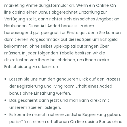
marketing Anmeldungsformular an. Wenn ein Online On
line casino einen Bonus abgerechnet Einzahlung zur
Verfügung stellt, dann richtet sich ein solches Angebot an
Neukunden. Diese Art Added bonus ist zudem
herausragend gut geeignet für Einsteiger, denn Sie können
damit einen Vorgeschmack auf dieses Spiel um Echtgeld
bekommen, ohne selbst Spielkapital aufbringen über
müssen. In jeder folgenden Tabelle besitzen wir die
diskretesten von ihnen beschrieben, um Ihnen expire
Entscheidung zu erleichtern.
Lassen Sie uns nun den genaueren Blick auf den Prozess
der Registrierung und living room Erhalt eines Added
bonus ohne Einzahlung werfen.
Das geschieht dann jetzt und man kann direkt mit
unserem Spielen loslegen.
Es koennte manchmal eine zeitliche Begrenzung geben,
perish” “mit einem erhaltenen On line casino Bonus ohne