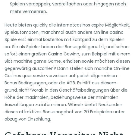
Spielen verdoppeln, verdreifachen oder hingegen noch
mehr vermehren.
Heute bieten quickly alle Internetcasinos expire Möglichkeit,
Spielautomaten, manchmal auch andere On line casino
Spiele erst einmal kostenlos mit Echtgeld zu dem Spielen
an. Sie als Spieler haben das Bonusgeld genutzt, und schon
sofort einen großen Casino Gewinn, zum Beispiel mit einem
Slot machine game Game, erhalten sowie möchten diesen
gegenwärtig auszahlen? Dann stellen sich manche On-line
Casinos quer sowie verweisen auf perish allgemeinen
Bonus Bedingungen, oder die AGB. Es hilft aus diesem
grund, sich” “vorab in den Geschäftsbedingungen über die
Höhe der maximalen, beziehungsweise der minimalen
Auszahlungen zu informieren. Wheelz bietet Neukunden
dieses attraktives Bonusangebot von 20 Freispielen unter
abzug von Einzahlung.