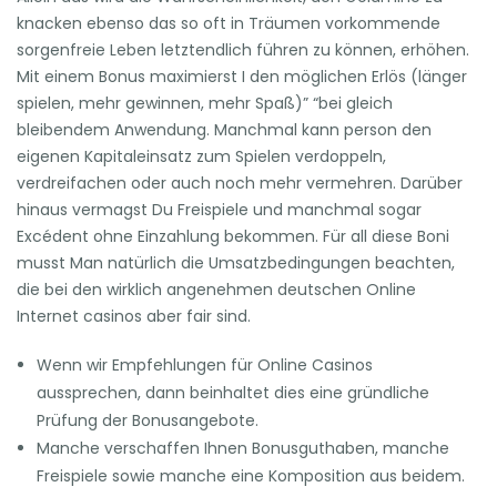
knacken ebenso das so oft in Träumen vorkommende
sorgenfreie Leben letztendlich führen zu können, erhöhen.
Mit einem Bonus maximierst I den möglichen Erlös (länger
spielen, mehr gewinnen, mehr Spaß)” “bei gleich
bleibendem Anwendung. Manchmal kann person den
eigenen Kapitaleinsatz zum Spielen verdoppeln,
verdreifachen oder auch noch mehr vermehren. Darüber
hinaus vermagst Du Freispiele und manchmal sogar
Excédent ohne Einzahlung bekommen. Für all diese Boni
musst Man natürlich die Umsatzbedingungen beachten,
die bei den wirklich angenehmen deutschen Online
Internet casinos aber fair sind.
Wenn wir Empfehlungen für Online Casinos
aussprechen, dann beinhaltet dies eine gründliche
Prüfung der Bonusangebote.
Manche verschaffen Ihnen Bonusguthaben, manche
Freispiele sowie manche eine Komposition aus beidem.