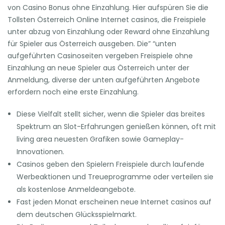
von Casino Bonus ohne Einzahlung. Hier aufspüren Sie die
Tollsten Österreich Online Internet casinos, die Freispiele
unter abzug von Einzahlung oder Reward ohne Einzahlung
für Spieler aus Österreich ausgeben. Die” “unten
aufgeführten Casinoseiten vergeben Freispiele ohne
Einzahlung an neue Spieler aus Österreich unter der
Anmeldung, diverse der unten aufgeführten Angebote
erfordern noch eine erste Einzahlung.
Diese Vielfalt stellt sicher, wenn die Spieler das breites
Spektrum an Slot-Erfahrungen genießen können, oft mit
living area neuesten Grafiken sowie Gameplay-
Innovationen.
Casinos geben den Spielern Freispiele durch laufende
Werbeaktionen und Treueprogramme oder verteilen sie
als kostenlose Anmeldeangebote.
Fast jeden Monat erscheinen neue Internet casinos auf
dem deutschen Glücksspielmarkt.