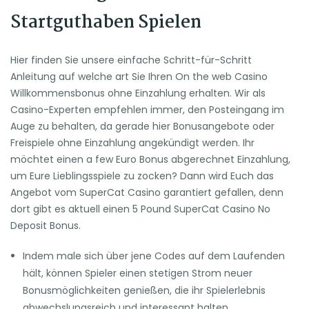
Startguthaben Spielen
Hier finden Sie unsere einfache Schritt-für-Schritt
Anleitung auf welche art Sie Ihren On the web Casino
Willkommensbonus ohne Einzahlung erhalten. Wir als
Casino-Experten empfehlen immer, den Posteingang im
Auge zu behalten, da gerade hier Bonusangebote oder
Freispiele ohne Einzahlung angekündigt werden. Ihr
möchtet einen a few Euro Bonus abgerechnet Einzahlung,
um Eure Lieblingsspiele zu zocken? Dann wird Euch das
Angebot vom SuperCat Casino garantiert gefallen, denn
dort gibt es aktuell einen 5 Pound SuperCat Casino No
Deposit Bonus.
Indem male sich über jene Codes auf dem Laufenden
hält, können Spieler einen stetigen Strom neuer
Bonusmöglichkeiten genießen, die ihr Spielerlebnis
abwechslungsreich und interessant halten.