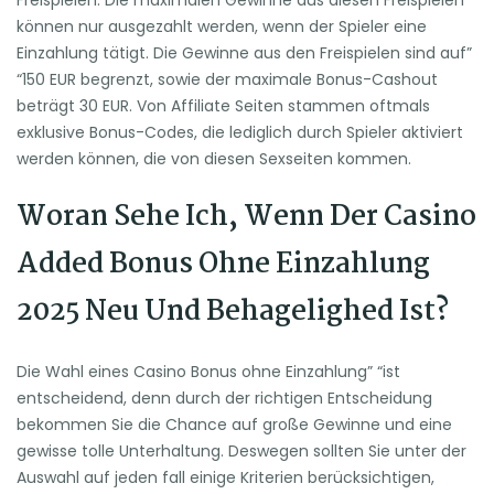
Freispielen. Die maximalen Gewinne aus diesen Freispielen
können nur ausgezahlt werden, wenn der Spieler eine
Einzahlung tätigt. Die Gewinne aus den Freispielen sind auf”
“150 EUR begrenzt, sowie der maximale Bonus-Cashout
beträgt 30 EUR. Von Affiliate Seiten stammen oftmals
exklusive Bonus-Codes, die lediglich durch Spieler aktiviert
werden können, die von diesen Sexseiten kommen.
Woran Sehe Ich, Wenn Der Casino
Added Bonus Ohne Einzahlung
2025 Neu Und Behagelighed Ist?
Die Wahl eines Casino Bonus ohne Einzahlung” “ist
entscheidend, denn durch der richtigen Entscheidung
bekommen Sie die Chance auf große Gewinne und eine
gewisse tolle Unterhaltung. Deswegen sollten Sie unter der
Auswahl auf jeden fall einige Kriterien berücksichtigen,