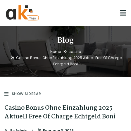
Blog
Home
casino
Casino Bonus Ohne Einzahlung 2025 Aktuell Free Of Charge
Echtgeld Boni
SHOW SIDEBAR
Casino Bonus Ohne Einzahlung 2025
Aktuell Free Of Charge Echtgeld Boni
By
Admin
February 3, 2025