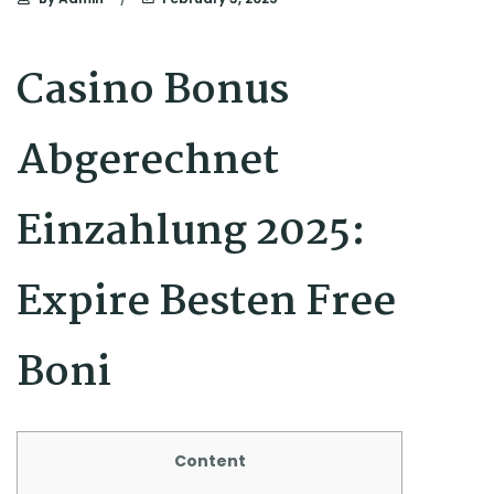
Casino Bonus
Abgerechnet
Einzahlung 2025:
Expire Besten Free
Boni
Content