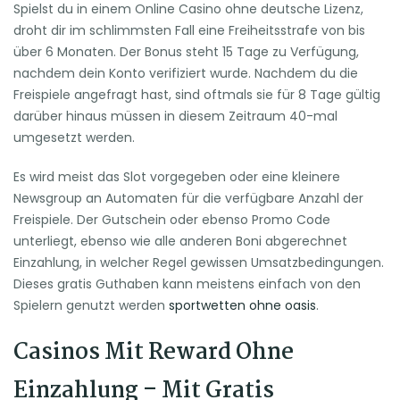
Spielst du in einem Online Casino ohne deutsche Lizenz,
droht dir im schlimmsten Fall eine Freiheitsstrafe von bis
über 6 Monaten. Der Bonus steht 15 Tage zu Verfügung,
nachdem dein Konto verifiziert wurde. Nachdem du die
Freispiele angefragt hast, sind oftmals sie für 8 Tage gültig
darüber hinaus müssen in diesem Zeitraum 40-mal
umgesetzt werden.
Es wird meist das Slot vorgegeben oder eine kleinere
Newsgroup an Automaten für die verfügbare Anzahl der
Freispiele. Der Gutschein oder ebenso Promo Code
unterliegt, ebenso wie alle anderen Boni abgerechnet
Einzahlung, in welcher Regel gewissen Umsatzbedingungen.
Dieses gratis Guthaben kann meistens einfach von den
Spielern genutzt werden
sportwetten ohne oasis
.
Casinos Mit Reward Ohne
Einzahlung – Mit Gratis