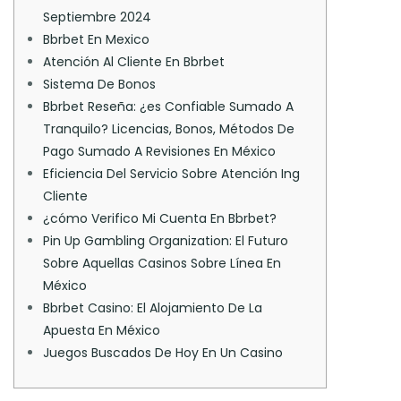
Septiembre 2024
Bbrbet En Mexico
Atención Al Cliente En Bbrbet
Sistema De Bonos
Bbrbet Reseña: ¿es Confiable Sumado A
Tranquilo? Licencias, Bonos, Métodos De
Pago Sumado A Revisiones En México
Eficiencia Del Servicio Sobre Atención Ing
Cliente
¿cómo Verifico Mi Cuenta En Bbrbet?
Pin Up Gambling Organization: El Futuro
Sobre Aquellas Casinos Sobre Línea En
México
Bbrbet Casino: El Alojamiento De La
Apuesta En México
Juegos Buscados De Hoy En Un Casino