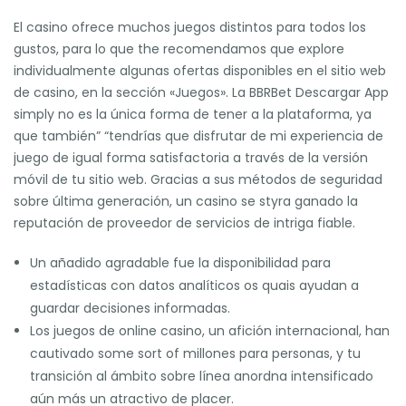
El casino ofrece muchos juegos distintos para todos los
gustos, para lo que the recomendamos que explore
individualmente algunas ofertas disponibles en el sitio web
de casino, en la sección «Juegos». La BBRBet Descargar App
simply no es la única forma de tener a la plataforma, ya
que también” “tendrías que disfrutar de mi experiencia de
juego de igual forma satisfactoria a través de la versión
móvil de tu sitio web. Gracias a sus métodos de seguridad
sobre última generación, un casino se styra ganado la
reputación de proveedor de servicios de intriga fiable.
Un añadido agradable fue la disponibilidad para
estadísticas con datos analíticos os quais ayudan a
guardar decisiones informadas.
Los juegos de online casino, un afición internacional, han
cautivado some sort of millones para personas, y tu
transición al ámbito sobre línea anordna intensificado
aún más un atractivo de placer.