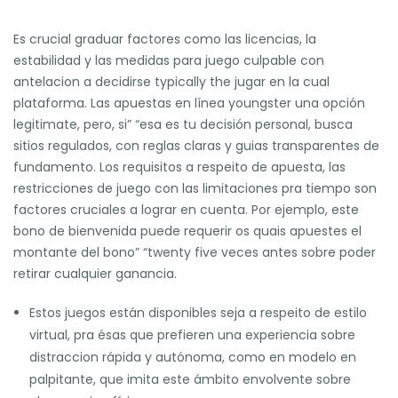
Es crucial graduar factores como las licencias, la
estabilidad y las medidas para juego culpable con
antelacion a decidirse typically the jugar en la cual
plataforma. Las apuestas en línea youngster una opción
legitimate, pero, si” “esa es tu decisión personal, busca
sitios regulados, con reglas claras y guias transparentes de
fundamento. Los requisitos a respeito de apuesta, las
restricciones de juego con las limitaciones pra tiempo son
factores cruciales a lograr en cuenta. Por ejemplo, este
bono de bienvenida puede requerir os quais apuestes el
montante del bono” “twenty five veces antes sobre poder
retirar cualquier ganancia.
Estos juegos están disponibles seja a respeito de estilo
virtual, pra ésas que prefieren una experiencia sobre
distraccion rápida y autónoma, como en modelo en
palpitante, que imita este ámbito envolvente sobre