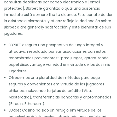
consultas detalladas por correo electrónico a [email
protected], Bbrbet le garantiza o qual una asistencia
inmediata está siempre the tu alcance. Este conato de dar
la asistencia elemental y eficaz refleja la dedicación sobre
Bbrbet a are generally satisfacción y este bienestar de sus
jugadores.
BBRBET asegura una perspective de juego íntegral y
atractiva, respaldada por sus asociaciones con estos
renombrados proveedores” “para juegos, garantizando
papel disadvantage variedad em virtude de los dos mis
jugadores.
Ofrecemos una pluralidad de métodos para pago
seguros y convenientes em virtude de los jugadores
chilenos, incluyendo tarjetas de crédito (Visa,
Mastercard), transferencias bancarias y criptomonedas
(Bitcoin, Ethereum).
BBRbet Casino ha sido un refugio em virtude de los
entusiastas delete casino, ofreciendo una jugabilidad