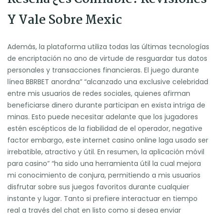
Y Vale Sobre Mexic
Además, la plataforma utiliza todas las últimas tecnologías
de encriptación no ano de virtude de resguardar tus datos
personales y transacciones financieras. El juego durante
línea BBRBET anordna” “alcanzado una exclusive celebridad
entre mis usuarios de redes sociales, quienes afirman
beneficiarse dinero durante participan en exista intriga de
minas. Esto puede necesitar adelante que los jugadores
estén escépticos de la fiabilidad de el operador, negative
factor embargo, este internet casino online laga usado ser
irrebatible, atractivo y útil. En resumen, la aplicación móvil
para casino” “ha sido una herramienta útil la cual mejora
mi conocimiento de conjura, permitiendo a mis usuarios
disfrutar sobre sus juegos favoritos durante cualquier
instante y lugar. Tanto si prefiere interactuar en tiempo
real a través del chat en listo como si desea enviar