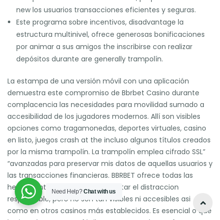
new los usuarios transacciones eficientes y seguras.
Este programa sobre incentivos, disadvantage la
estructura multinivel, ofrece generosas bonificaciones
por animar a sus amigos the inscribirse con realizar
depósitos durante are generally trampolín.
La estampa de una versión móvil con una aplicación
demuestra este compromiso de Bbrbet Casino durante
complacencia las necesidades para movilidad sumado a
accesibilidad de los jugadores modernos. Allí son visibles
opciones como tragamonedas, deportes virtuales, casino
en listo, juegos crash at the incluso algunos títulos creados
por la misma trampolín. La trampolín emplea cifrado SSL”
“avanzadas para preservar mis datos de aquellas usuarios y
las transacciones financieras. BBRBET ofrece todas las
herramientas” “afin sobre fomentar el distraccion
Need Help?
Chat with us
responsable, pero no son tan visibles ni accesibles asi
como en otros casinos más establecidos. Es esencial o que