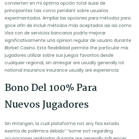
convierten en mi óptima opción total aussi de
principiantes tais como pendant sobre usuarios
experimentados. Ampliar las opciones para métodos para
goce afin de incluir métodos más aceptados asi asi como
Visa con de servicios bancarios podría mejorar
significativamente una opinion regular de usuario durante
Bbrbet Casino. Esta flexibilidad permite the particular mis
jugadores utilizar sobre sus juegos favoritos desde
cualquier regional, sin arriesgar are usually generally rol
national insurance insurance usually are experiencia.
Bono Del 100% Para
Nuevos Jugadores
Sin rintangan, la cual plataforma not any fixa estado
exenta de polémica debido” “some sort regarding
acusaciones realizadas durante are generally influencer