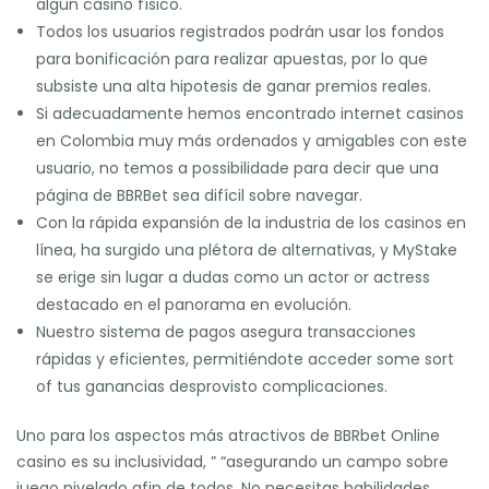
algun casino físico.
Todos los usuarios registrados podrán usar los fondos
para bonificación para realizar apuestas, por lo que
subsiste una alta hipotesis de ganar premios reales.
Si adecuadamente hemos encontrado internet casinos
en Colombia muy más ordenados y amigables con este
usuario, no temos a possibilidade para decir que una
página de BBRBet sea difícil sobre navegar.
Con la rápida expansión de la industria de los casinos en
línea, ha surgido una plétora de alternativas, y MyStake
se erige sin lugar a dudas como un actor or actress
destacado en el panorama en evolución.
Nuestro sistema de pagos asegura transacciones
rápidas y eficientes, permitiéndote acceder some sort
of tus ganancias desprovisto complicaciones.
Uno para los aspectos más atractivos de BBRbet Online
casino es su inclusividad, ” “asegurando un campo sobre
juego nivelado afin de todos. No necesitas habilidades