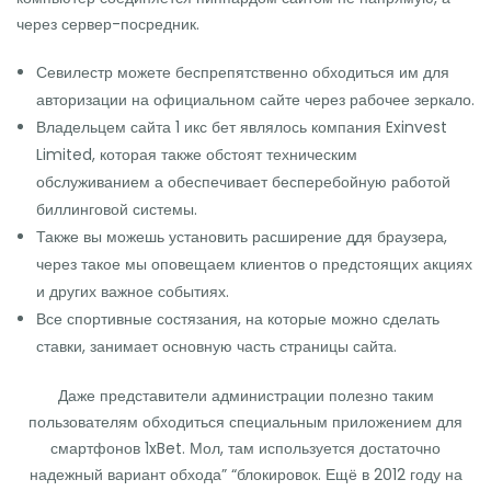
через сервер-посредник.
Севилестр можете беспрепятственно обходиться им для
авторизации на официальном сайте через рабочее зеркало.
Владельцем сайта 1 икс бет являлось компания Exinvest
Limited, которая также обстоят техническим
обслуживанием а обеспечивает бесперебойную работой
биллинговой системы.
Также вы можешь установить расширение ддя браузера,
через такое мы оповещаем клиентов о предстоящих акциях
и других важное событиях.
Все спортивные состязания, на которые можно сделать
ставки, занимает основную часть страницы сайта.
Даже представители администрации полезно таким
пользователям обходиться специальным приложением для
смартфонов 1xBet. Мол, там используется достаточно
надежный вариант обхода” “блокировок. Ещё в 2012 году на