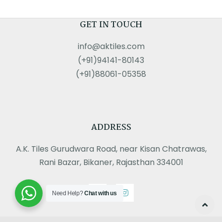
GET IN TOUCH
info@aktiles.com
(+91)94141-80143
(+91)88061-05358
ADDRESS
A.K. Tiles Gurudwara Road, near Kisan Chatrawas,
Rani Bazar, Bikaner, Rajasthan 334001
Need Help?
Chat with us