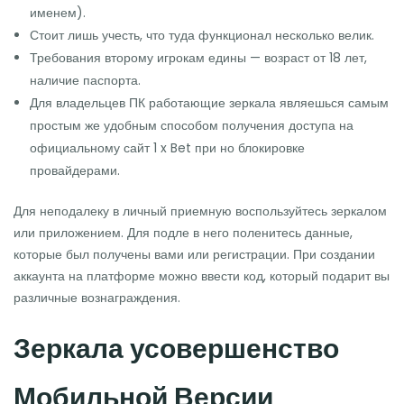
именем).
Стоит лишь учесть, что туда функционал несколько велик.
Требования второму игрокам едины — возраст от 18 лет,
наличие паспорта.
Для владельцев ПК работающие зеркала являешься самым
простым же удобным способом получения доступа на
официальному сайт 1 x Bet при но блокировке
провайдерами.
Для неподалеку в личный приемную воспользуйтесь зеркалом
или приложением. Для подле в него поленитесь данные,
которые был получены вами или регистрации. При создании
аккаунта на платформе можно ввести код, который подарит вы
различные вознаграждения.
Зеркала усовершенство
Мобильной Версии