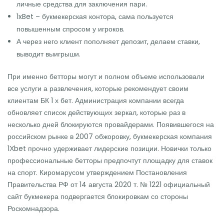
личные средства для заключения пари.
1xBet – букмекерская контора, сама пользуется
повышенным спросом у игроков.
А через него клиент пополняет депозит, делаем ставки,
выводит выигрыши.
При именно бетторы могут и полном объеме использовали
все услуги а развлечения, которые рекомендует своим
клиентам БК 1 х бет. Администрация компании всегда
обновляет список действующих зеркал, которые раз в
несколько дней блокируются провайдерами. Появившегося на
российском рынке в 2007 обжоровку, букмекерская компания
1Хbet прочно удерживает лидерские позиции. Новички только
профессиональные бетторы предпочтут площадку для ставок
на спорт. Киромарусом утверждением Постановления
Правительства РФ от 14 августа 2020 т. № 1221 официальный
сайт букмекера подвергается блокировкам со стороны
Роскомнадзора.