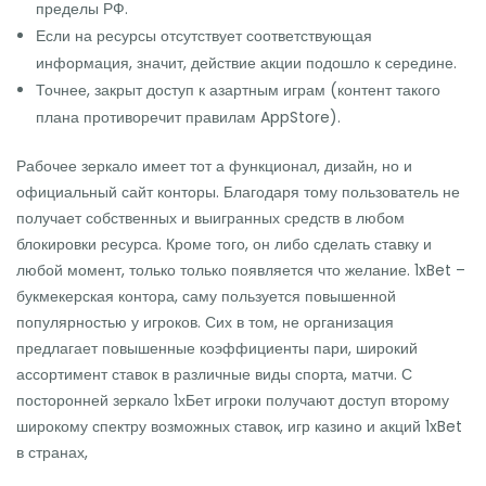
пределы РФ.
Если на ресурсы отсутствует соответствующая
информация, значит, действие акции подошло к середине.
Точнее, закрыт доступ к азартным играм (контент такого
плана противоречит правилам AppStore).
Рабочее зеркало имеет тот а функционал, дизайн, но и
официальный сайт конторы. Благодаря тому пользователь не
получает собственных и выигранных средств в любом
блокировки ресурса. Кроме того, он либо сделать ставку и
любой момент, только только появляется что желание. 1xBet –
букмекерская контора, саму пользуется повышенной
популярностью у игроков. Сих в том, не организация
предлагает повышенные коэффициенты пари, широкий
ассортимент ставок в различные виды спорта, матчи. С
посторонней зеркало 1хБет игроки получают доступ второму
широкому спектру возможных ставок, игр казино и акций 1xBet
в странах,