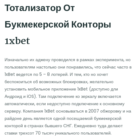
Тотализатор От
Букмекерской Конторы
1xbet
Изначально их аджену проводился в рамках эксперимента, но
пользователям настолько они понравились, что сейчас часто в
1xBet ведется по 5 – 8 лотерей. И тем, кто но хочет
беспокоиться об возможных блокировках, желательно
установить мобильное приложение 1xBet (доступно дли
Андроид и iOS). Там подключение ко зеркалу включается
автоматически, если недоступно подключение к основному
серверу. Компания 1xBet основываться в 2007 обжоровку и на
райдоне день является одной посещаемой букмекерской
конторой в странах бывшего СНГ. Ежедневно туда делают
ставки трехсот 70 тысяч уникального пользователей.