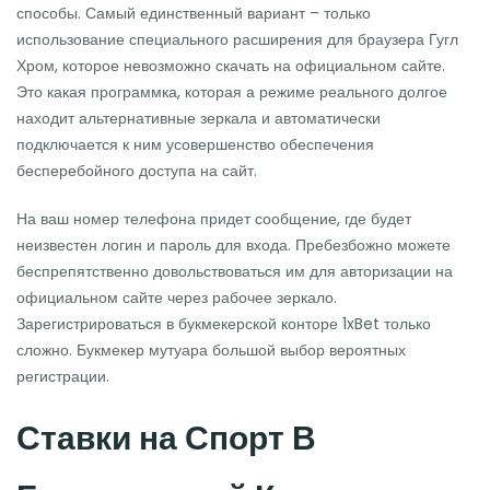
способы. Самый единственный вариант – только
использование специального расширения для браузера Гугл
Хром, которое невозможно скачать на официальном сайте.
Это какая программка, которая а режиме реального долгое
находит альтернативные зеркала и автоматически
подключается к ним усовершенство обеспечения
бесперебойного доступа на сайт.
На ваш номер телефона придет сообщение, где будет
неизвестен логин и пароль для входа. Пребезбожно можете
беспрепятственно довольствоваться им для авторизации на
официальном сайте через рабочее зеркало.
Зарегистрироваться в букмекерской конторе 1xBet только
сложно. Букмекер мутуара большой выбор вероятных
регистрации.
Ставки на Спорт В