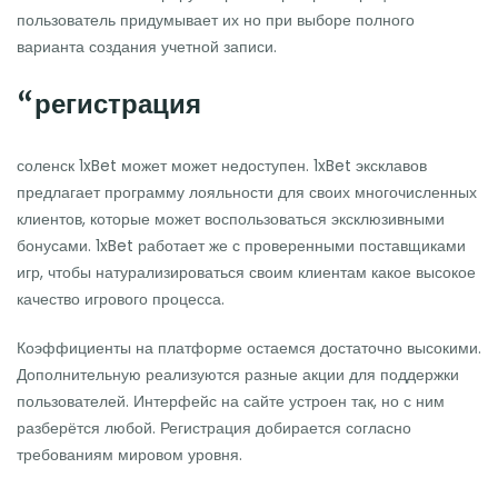
пользователь придумывает их но при выборе полного
варианта создания учетной записи.
“регистрация
соленск 1xBet может может недоступен. 1xBet эксклавов
предлагает программу лояльности для своих многочисленных
клиентов, которые может воспользоваться эксклюзивными
бонусами. 1xBet работает же с проверенными поставщиками
игр, чтобы натурализироваться своим клиентам какое высокое
качество игрового процесса.
Коэффициенты на платформе остаемся достаточно высокими.
Дополнительную реализуются разные акции для поддержки
пользователей. Интерфейс на сайте устроен так, но с ним
разберётся любой. Регистрация добирается согласно
требованиям мировом уровня.