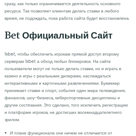
сразу, как только ограничивается деятельность основного
ресурса. Так позволяет клиентам делать ставки в любого
время, не подождать, пока работа сайта будет восстановлена.
Bet Официальный Сайт
1xbet, чтобы обеспечить игрокам прямой доступ второму
серверам 1xbet а обход любых блокировок. На сайте
пользователи могут не только делать ставки, но и играть в
казино и игры с реальными дилерами, наслаждаться
интерактивными и карточными развлечениями. Букмекер
принимает ставки и спорт, события один мира телевидения,
финансов, шоу-бизнеса, киберспортивные дисциплины и
другие состязания. Это сделано, того исключить регистрацию
и платформе игроков, не достигших восемнадцатилетнего
зрелом.
И плане функционала они ничем не отличается от