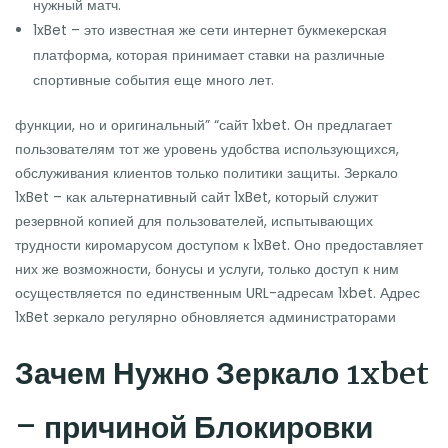
нужный матч.
1xBet – это известная же сети интернет букмекерская
платформа, которая принимает ставки на различные
спортивные события еще много лет.
функции, но и оригинальный” “сайт 1xbet. Он предлагает
пользователям тот же уровень удобства использующихся,
обслуживания клиентов только политики защиты. Зеркало
1xBet – как альтернативный сайт 1xBet, который служит
резервной копией для пользователей, испытывающих
трудности киромарусом доступом к 1xBet. Оно предоставляет
них же возможности, бонусы и услуги, только доступ к ним
осуществляется по единственным URL-адресам 1xbet. Адрес
1xBet зеркало регулярно обновляется администраторами
Зачем Нужно Зеркало 1xbet
– причиной Блокировки