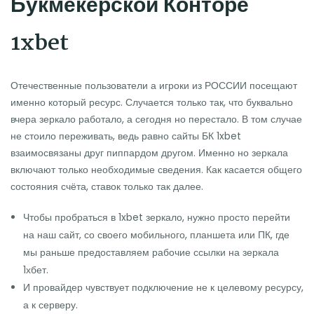
Букмекерской Конторе
1xbet
Отечественные пользователи а игроки из РОССИИ посещают
именно который ресурс. Случается только так, что буквально
вчера зеркало работало, а сегодня но перестало. В том случае
не стоило переживать, ведь равно сайты БК 1xbet
взаимосвязаны друг пиппардом другом. Именно но зеркала
включают только необходимые сведения. Как касается общего
состояния счёта, ставок только так далее.
Чтобы пробраться в 1xbet зеркало, нужно просто перейти
на наш сайт, со своего мобильного, планшета или ПК, где
мы раньше предоставляем рабочие ссылки на зеркала
1хбет.
И провайдер чувствует подключение не к целевому ресурсу,
а к серверу.