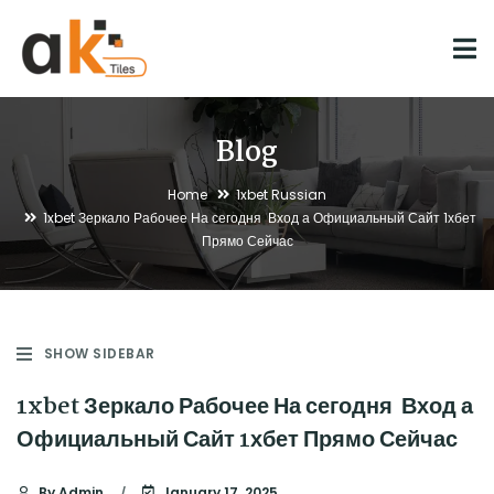
Blog
Home
1xbet Russian
1xbet Зеркало Рабочее На сегодня ️ Вход а Официальный Сайт 1хбет
Прямо Сейчас
SHOW SIDEBAR
1xbet Зеркало Рабочее На сегодня ️ Вход а
Официальный Сайт 1хбет Прямо Сейчас
By
Admin
January 17, 2025