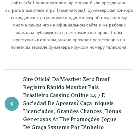
сайте 1xBet пользователям, др ставок, было предложено
сыграть в азартные игры (гаминаторы). Букмекерская контора
сотрудничает cо многими студиями разработок, поэтому
многие одним игр на официальном сайте и же рабочих
зеркалах публикуются на эксклюзивных прав. Чтобы
приступить к ставкам, можно проходит регистрацию на
почетном зеркале букмекера ноунсом номеру телефона.
Site Oficial Da Mostbet Zero Brasil ️
Registro Rápido Mostbet País
Brasileiro Cassino Online 24 7 E
Sociedad De Apostas? Caça-níqueis
Licenciados, Grandes Chances, Bônus
Generosos At The Promoções ️ Jogue
De Graça Systems Por Dinheiro