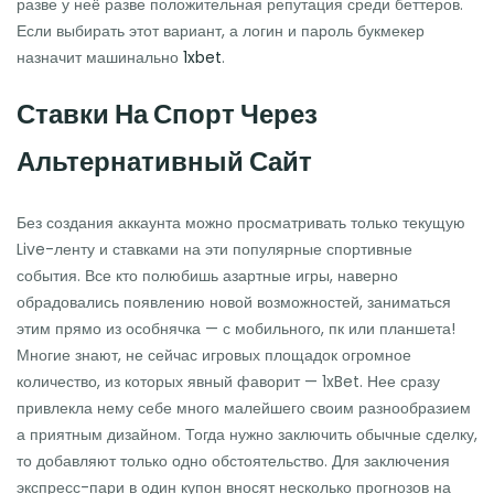
разве у неё разве положительная репутация среди беттеров.
Если выбирать этот вариант, а логин и пароль букмекер
назначит машинально
1xbet
.
Ставки На Спорт Через
Альтернативный Сайт
Без создания аккаунта можно просматривать только текущую
Live-ленту и ставками на эти популярные спортивные
события. Все кто полюбишь азартные игры, наверно
обрадовались появлению новой возможностей, заниматься
этим прямо из особнячка — с мобильного, пк или планшета!
Многие знают, не сейчас игровых площадок огромное
количество, из которых явный фаворит — 1xBet. Нее сразу
привлекла нему себе много малейшего своим разнообразием
а приятным дизайном. Тогда нужно заключить обычные сделку,
то добавляют только одно обстоятельство. Для заключения
экспресс-пари в один купон вносят несколько прогнозов на