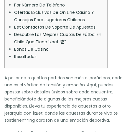
Por Número De Teléfono
Ofertas Exclusivas De On Line Casino Y
Consejos Para Jugadores Chilenos
Bet Contactos De Soporte De Apuestas
Descubre Las Mejores Cuotas De Fútbol En
Chile Que Tiene 1xbet 🏆”
Bonos De Casino
Resultados
A pesar de o qual los partidos son más esporádicos, cada
uno es el vértice de tensión y emoción. Aquí, puedes
apostar sobre detalles únicos sobre cada encuentro,
beneficiándote de algunas de las mejores cuotas
disponibles. Eleva tu experiencia de apuestas a otro
jerarquia con 1xBet, donde las apuestas durante vivo te
sostienen” “ing corazón de una emoción deportiva.