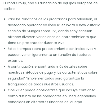
Europa Group, con su alineación de equipos europeos de
calibre.
Para los fanáticos de los programas para televisión, el
destacado operador en línea 1xBet invita a new visitar la
sección de “Juegos sobre TV”, donde sony ericsson
ofrecen diversas variaciones de entretenimiento que
tiene un presentador durante vivo.
Estos tiempos sobre procesamiento son indicativos y
pueden variar ligeramente en función de factores
externos.
A continuación, encontrarás más detalles sobre
nuestros métodos de pago y las características sobre
seguridad” “implementadas para garantizar la
tranquilidad de todos nuestros usuarios.
One x Bet puede considerarse que incluye confianza
como distinto de los operadores en línea legendarios,
conocidos en diferentes rincones del cuerpo.