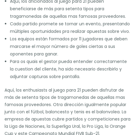
Aquí, los aficionados al juego para 21 pueden
beneficiarse de más para setenta tipos para
tragamonedas de aquellas mas famosas proveedores.
Cada partido promete se tornar un evento, presentando
múltiples oportunidades pra realizar apuestas sobre vivo.
Los equipos están formados por 11 jugadores que deben
marcarse el mayor número de goles ciertas a sus
oponentes para ganar.
Para os quais el gestor pueda entender correctamente
la cuestion del cliente, ha sido necesario describirlo y
adjuntar capturas sobre pantalla.
Aquí, los enthusiasts al juego para 21 pueden disfrutar de
más de setenta tipos de tragamonedas de aquellas mas
famosas proveedores. Otra dirección igualmente popular
junto con el fútbol, baloncesto y tenis es el balonvolea. La
empresa de apuestas cubre partidos y competiciones para
la Liga de Naciones, la Superliga Ural, la Pro Liga, la Orange
Cup y este Campeonato Mundial FIVB Sub-21.