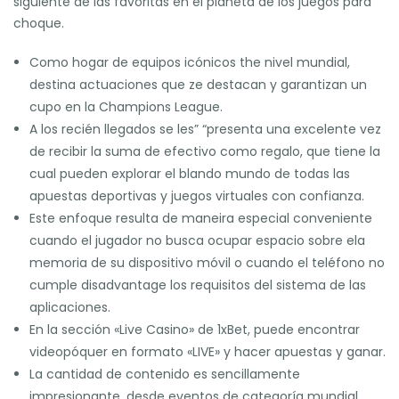
siguiente de las favoritas en el planeta de los juegos para
choque.
Como hogar de equipos icónicos the nivel mundial,
destina actuaciones que ze destacan y garantizan un
cupo en la Champions League.
A los recién llegados se les” “presenta una excelente vez
de recibir la suma de efectivo como regalo, que tiene la
cual pueden explorar el blando mundo de todas las
apuestas deportivas y juegos virtuales con confianza.
Este enfoque resulta de maneira especial conveniente
cuando el jugador no busca ocupar espacio sobre ela
memoria de su dispositivo móvil o cuando el teléfono no
cumple disadvantage los requisitos del sistema de las
aplicaciones.
En la sección «Live Casino» de 1xBet, puede encontrar
videopóquer en formato «LIVE» y hacer apuestas y ganar.
La cantidad de contenido es sencillamente
impresionante, desde eventos de categoría mundial