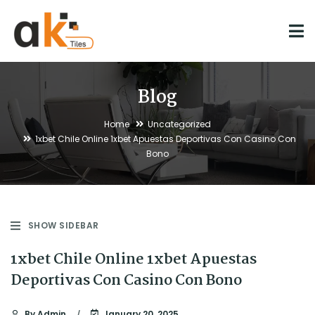
Blog
Home
Uncategorized
1xbet Chile Online 1xbet Apuestas Deportivas Con Casino Con
Bono
SHOW SIDEBAR
1xbet Chile Online 1xbet Apuestas
Deportivas Con Casino Con Bono
By
Admin
January 20, 2025