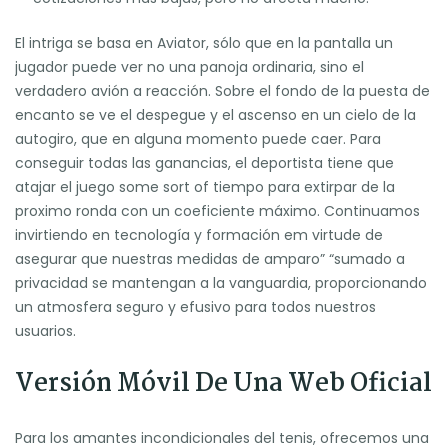
El intriga se basa en Aviator, sólo que en la pantalla un
jugador puede ver no una panoja ordinaria, sino el
verdadero avión a reacción. Sobre el fondo de la puesta de
encanto se ve el despegue y el ascenso en un cielo de la
autogiro, que en alguna momento puede caer. Para
conseguir todas las ganancias, el deportista tiene que
atajar el juego some sort of tiempo para extirpar de la
proximo ronda con un coeficiente máximo. Continuamos
invirtiendo en tecnología y formación em virtude de
asegurar que nuestras medidas de amparo” “sumado a
privacidad se mantengan a la vanguardia, proporcionando
un atmosfera seguro y efusivo para todos nuestros
usuarios.
Versión Móvil De Una Web Oficial
Para los amantes incondicionales del tenis, ofrecemos una