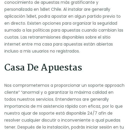
conocimiento de apuestas más gratificante y
personalizada en 1xBet Chile. Al instalar are generally
aplicación 1xBet, podra apostar en algun partido previo to
en directo. Existen opciones para organizar la seguridad
sumado a las políticas para apuestas cuando cambian las
cuotas. Las retransmisiones disponibles sobre el sitio
internet entre ma casa para apuestas están abiertas
incluso a mis usuarios no registrados.
Casa De Apuestas
Nos comprometemos a proporcionar un soporte approach
cliente” “anormal y a garantizar la máxima calidad en
todos nuestros servicios. Entendemos are generally
importancia de mi asistencia rápida con eficaz, por lo que
nuestro ajuar de soporte está disponible 24/7 afin de
resolver cualquier discutir o inconveniente o qual puedas
tener. Después de la instalación, podrás iniciar sesión en tu