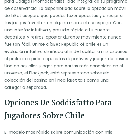
para Códigos Promocionales, lado integral de su programa
de observancia. La disponibilidad sobre la aplicación móvil
de 1xBet asegura que puedas fazer apuestas y encajar a
tus juegos favoritos en alguna momento y espaço. Con
una interfaz intuitiva y preludio rápido a tu cuenta,
depósitos, y retiros, apostar durante movimiento nunca
fue tan fácil. Unirse a 1xBet Republic of chile es un
evolución intuitivo diseñado afin de facilitar a mis usuarios
el preludio rápido a apuestas deportivas y juegos de casino.
Uno de aquellas juegos para cartas más conocidos en el
universo, el Blackjack, está representado sobre ela
colección del casino en línea 1xBet tais como una
categoría separada.
Opciones De Soddisfatto Para
Jugadores Sobre Chile
El modelo más rápido sobre comunicación con mis