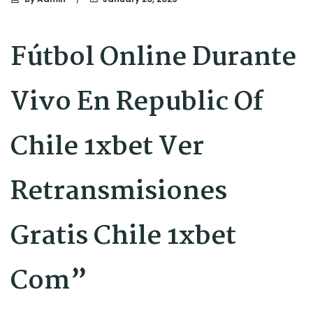
Fútbol Online Durante
Vivo En Republic Of
Chile 1xbet Ver
Retransmisiones
Gratis Chile 1xbet
Com”