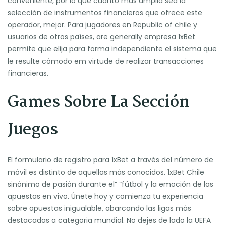
conveniente, por lo que cuanto más amplia sea la
selección de instrumentos financieros que ofrece este
operador, mejor. Para jugadores en Republic of chile y
usuarios de otros países, are generally empresa 1xBet
permite que elija para forma independiente el sistema que
le resulte cómodo em virtude de realizar transacciones
financieras.
Games Sobre La Sección
Juegos
El formulario de registro para 1xBet a través del número de
móvil es distinto de aquellas más conocidos. 1xBet Chile
sinónimo de pasión durante el” “fútbol y la emoción de las
apuestas en vivo. Únete hoy y comienza tu experiencia
sobre apuestas inigualable, abarcando las ligas más
destacadas a categoria mundial. No dejes de lado la UEFA