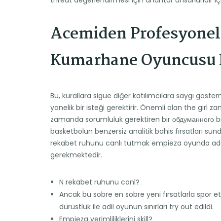
threat değerlendirmesi için anahtar unsurlarıdır için
Acemiden Profesyonell
Kumarhane Oyuncusu 
Bu, kurallara sigue diğer katılımcılara saygı göst
yönelik bir isteği gerektirir. Önemli olan the gir
zamanda sorumluluk gerektiren bir обдуманного bir 
basketbolun benzersiz analitik bahis fırsatları s
rekabet ruhunu canlı tutmak empieza oyunda adal
gerekmektedir.
N rekabet ruhunu canl?
Ancak bu sobre en sobre yeni fırsatlarla spor et
dürüstlük ile adil oyunun sınırları try out edildi.
Empieza verimliliklerini skill?