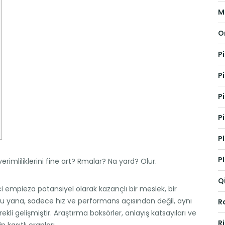
M
O
P
Pi
P
P
P
P
rimliliklerini fine art? Rmalar? Na yard? Olur.
Qi
ci empieza potansiyel olarak kazançlı bir meslek, bir
 bu yana, sadece hız ve performans açısından değil, aynı
R
i gelişmiştir. Araştırma boksörler, anlayış katsayıları ve
R