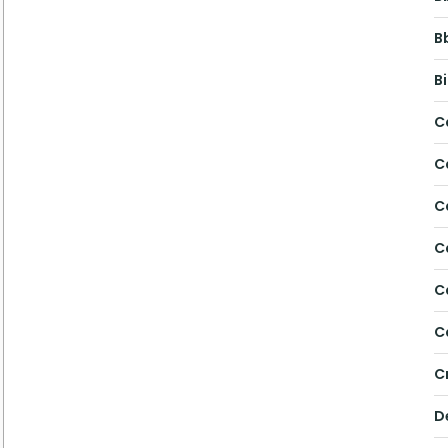
B
B
C
C
C
C
C
C
C
D