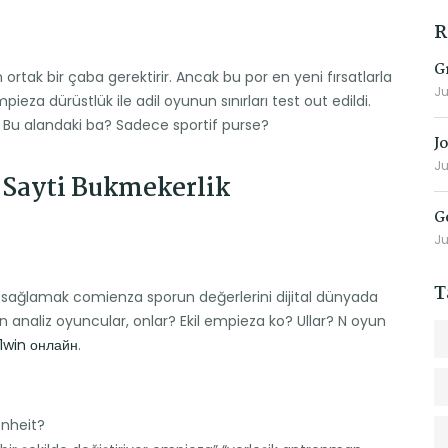
R
G
ortak bir çaba gerektirir. Ancak bu por en yeni fırsatlarla
Ju
pieza dürüstlük ile adil oyunun sınırları test out edildi.
Bu alandaki ba? Sadece sportif purse?
Jo
Ju
 Sayti Bukmekerlik
Ge
Ju
T
n sağlamak comienza sporun değerlerini dijital dünyada
 analiz oyuncular, onlar? Ekil empieza ko? Ullar? N oyun
1win онлайн
.
enheit?