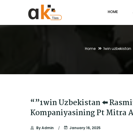
HOME
Home
1win uzbekistan
“”1win Uzbekistan ⬅️ Rasmi
Kompaniyasining Pt Mitra 
By
Admin
January 16, 2025