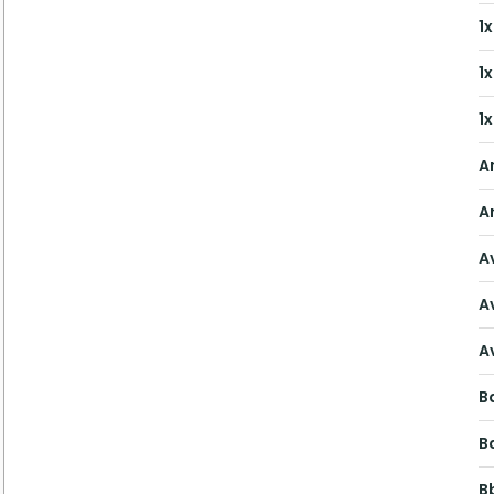
1
1
1
A
A
A
A
A
B
B
B