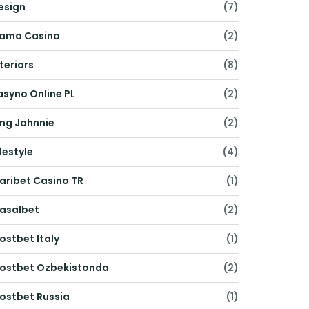
esign
(7)
ama Casino
(2)
nteriors
(8)
asyno Online PL
(2)
ing Johnnie
(2)
festyle
(4)
aribet Casino TR
(1)
asalbet
(2)
ostbet Italy
(1)
ostbet Ozbekistonda
(2)
ostbet Russia
(1)