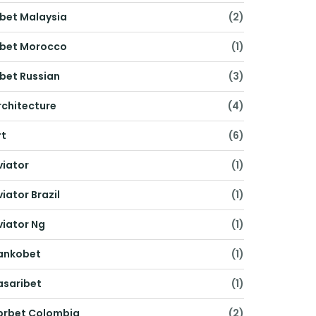
xbet Malaysia
(2)
xbet Morocco
(1)
xbet Russian
(3)
rchitecture
(4)
rt
(6)
viator
(1)
viator Brazil
(1)
viator Ng
(1)
ankobet
(1)
asaribet
(1)
brbet Colombia
(2)